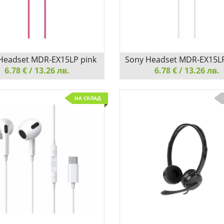
Добави
Сравни
Добави
Headset MDR-EX15LP pink
Sony Headset MDR-EX15LP
6.78 € / 13.26 лв.
6.78 € / 13.26 лв.
eadset MDR-EX15LP pink
Sony Headset MDR-EX15LP whi
НА СКЛАД
АДЕТЕ СЕ НА АУДИО С
НАСЛАДЕТЕ СЕ НА АУ
АЛНА ЯСНОТА
КРИСТАЛНА ЯСНОТА
етайли
Сравни
Добави