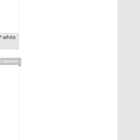
Сравни
 white
te
С ПОРЪЧКА
ДИО С
Сравни