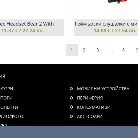
ec Headset Bear 2 With
Геймърски слушалки с м
11.37 € / 22.24 лв.
Microphone Black
Redragon Lagopasmutus 2
14.08 € / 27.54 лв.
1-BK
 Headset Bear 2 With
Геймърски слушалки с ми
1
2
3
...
8
one Black
Redragon Lagopasmutus 2 H20
Геймърски слушалки с ми
Redragon Lagopasmutus 2 H20
ИЯ
ЮТРИ
МОБИЛНИ УСТРОЙСТВА
етайли
Сравни
Добави
ТОРИ
ПЕРИФЕРИЯ
ОНЕНТИ
КОНСУМАТИВИ
ДИО/ФОТО
АКСЕСОАРИ
ЕР