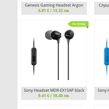
Genesis Gaming Headset Argon
Слуш
6.81 € / 13.32 лв.
110
Genesis Gaming Headset Argon 110
Слушал
НА СКЛАД
ЗВУКОВО ВЪЗПРОИЗВЕЖДАНЕ С
Encok C
НЕВЕРОЯТНО КАЧЕСТВО
Слушал
Encok 
Детайли
Сравни
Sony Headset MDR-EX15AP black
Sony 
9.41 € / 18.40 лв.
Sony Headset MDR-EX15AP black
Sony H