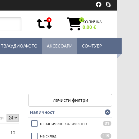
0
0
КОЛИЧКА
0.00 €
ТВ/АУДИО/ФОТО
АКСЕСОАРИ
СОФТУЕР
Изчисти филтри
Наличност
жи
oграничено количество
31
9
10
на склад
119