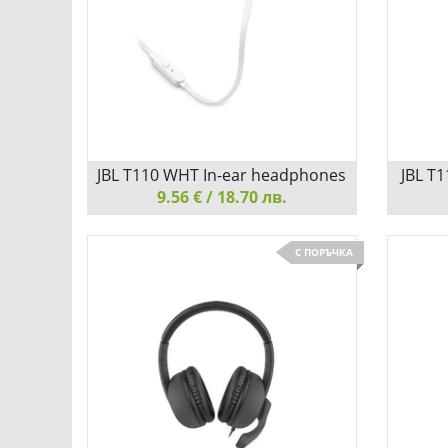
Детайли
Сравни
Д
JBL T110 WHT In-ear headphones
JBL T
9.56 € / 18.70 лв.
JBL T110 WHT In-ear headphones
JBL T11
С ПОРЪЧКА
УДОБСТВО И КОМФОРТ
УДОБС
Детайли
Сравни
Д