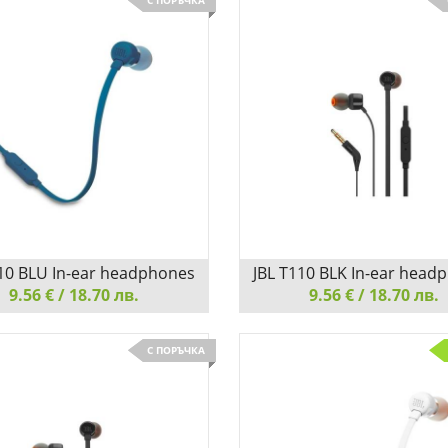
С ПОРЪЧКА
АДЕТЕ СЕ НА АУДИО С
НАСЛАДЕТЕ СЕ НА АУ
АЛНА ЯСНОТА
КРИСТАЛНА ЯСНОТА
Добави
Сравни
Добави
110 BLU In-ear headphones
JBL T110 BLK In-ear head
9.56 € / 18.70 лв.
9.56 € / 18.70 лв.
0 BLU In-ear headphones
JBL T110 BLK In-ear headphon
С ПОРЪЧКА
ТВО И КОМФОРТ
УДОБСТВО И КОМФОРТ