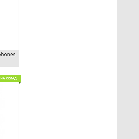
Сравни
dphones
es
НА СКЛАД
Сравни