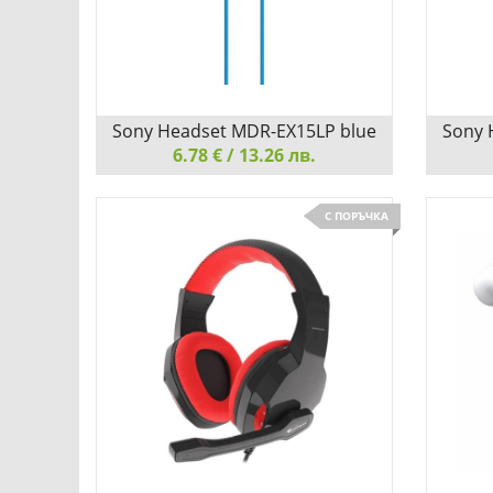
Добави
Сравни
Sony Headset MDR-EX15LP blue
Sony 
6.78 € / 13.26 лв.
Sony Headset MDR-EX15LP blue
Sony H
С ПОРЪЧКА
НАСЛАДЕТЕ СЕ НА АУДИО С
НАСЛ
КРИСТАЛНА ЯСНОТА
КРИСТ
Детайли
Сравни
Д