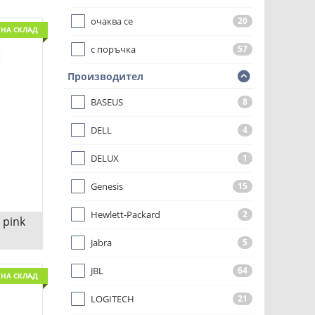
очаква се
20
НА СКЛАД
с поръчка
57
Производител
BASEUS
8
DELL
4
DELUX
1
Genesis
15
Hewlett-Packard
2
 pink
Jabra
5
JBL
64
НА СКЛАД
ДИО С
LOGITECH
21