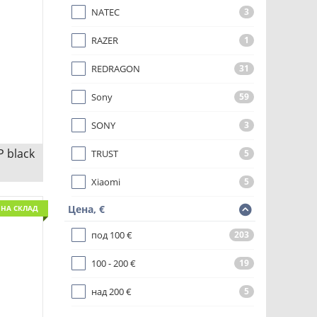
NATEC
3
RAZER
1
REDRAGON
31
Сравни
Sony
59
SONY
3
 black
TRUST
5
Xiaomi
5
ck
Цена, €
НА СКЛАД
ДИО С
под 100 €
203
100 - 200 €
19
над 200 €
5