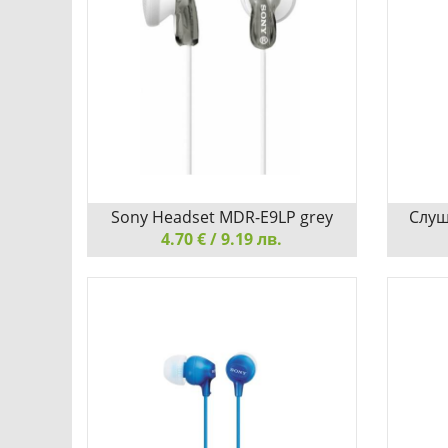
Детайли
Сравни
Sony Headset MDR-E9LP grey
Слуш
4.70 € / 9.19 лв.
USB-C 
Sony Headset MDR-E9LP grey
Слушал
НАСЛАДЕТЕ СЕ НА АУДИО С
с кабел
КРИСТАЛНА ЯСНОТА
Слушал
с кабел