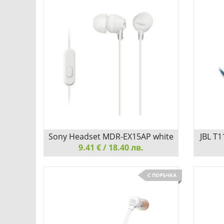
НАСЛАДЕТЕ СЕ НА АУДИО С
НАСЛ
КРИСТАЛНА ЯСНОТА
КРИСТ
Добави
Сравни
Sony Headset MDR-EX15AP white
JBL T
9.41 € / 18.40 лв.
Sony Headset MDR-EX15AP white
JBL T11
С ПОРЪЧКА
НАСЛАДЕТЕ СЕ НА АУДИО С
УДОБС
КРИСТАЛНА ЯСНОТА