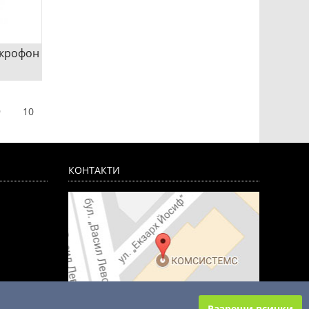
икрофон
 H201-
крофон
9
10
1-1-BK
крофон
1-1-BK
КОНТАКТИ
Сравни
Разреши всички