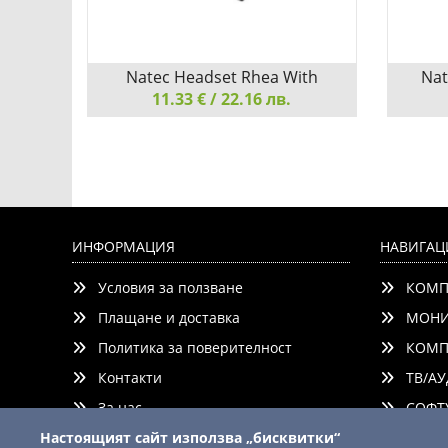
Natec Headset Rhea With
Nat
11.33 € / 22.16 лв.
Microphpne Black
Natec Headset Rhea With Microphpne
Natec
Black
Microph
ИНФОРМАЦИЯ
НАВИГАЦ
Условия за ползване
КОМП
Детайли
Сравни
Д
Плащане и доставка
МОНИ
Политика за поверителност
КОМП
Контакти
ТВ/АУ
За нас
СОФТУ
Настоящият сайт използва „бисквитки“