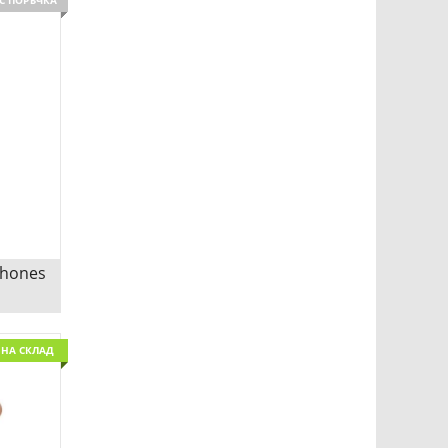
С ПОРЪЧКА
ДИО С
Сравни
phones
es
НА СКЛАД