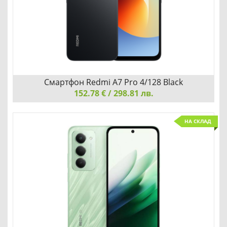
Добави
Сравни
Смартфон Redmi A7 Pro 4/128 Black
152.78 € / 298.81 лв.
Смартфон Redmi A7 Pro 4/128 Black
НА СКЛАД
Redmi A7 Pro 4/128 Black е надежден смартфон с
разширена памет от 128GB, голям 6,71-инчов дисплей и
издръжлива батерия, съчетаващ класически черен
дизайн с висока функционалност за ежедневни задачи.
Добави
Сравни