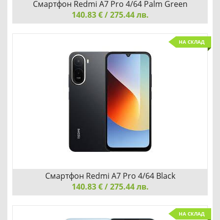
Смартфон Redmi A7 Pro 4/64 Palm Green
140.83 € / 275.44 лв.
Смартфон Redmi A7 Pro 4/64 Palm Green
НА СКЛАД
Redmi A7 Pro 4/64 Palm Green е стилен бюджетен
смартфон с обширен 6,71-инчов дисплей, мощна
батерия и свеж зелен дизайн, предлагащ надеждна
производителност и плавност при ежедневна работа.
Добави
Сравни
Смартфон Redmi A7 Pro 4/64 Black
140.83 € / 275.44 лв.
Смартфон Redmi A7 Pro 4/64 Black
НА СКЛАД