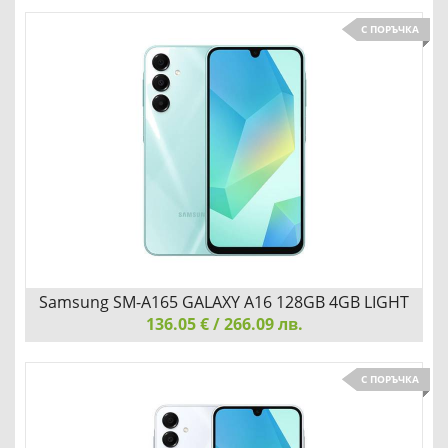
С ПОРЪЧКА
Samsung SM-A165 GALAXY A16 128GB 4GB LIGHT
136.05 € / 266.09 лв.
GREEN
Samsung SM-A165 GALAXY A16 128GB 4GB LIGHT GREEN
С ПОРЪЧКА
СВЕЖ ДИЗАЙН И ТЪНЪК КОРПУС