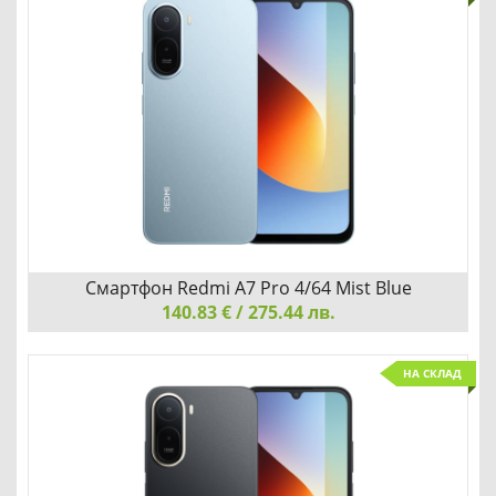
Redmi A7 Pro 4/64 Black е бюджетен смартфон с голям
6,71-инчов дисплей, надеждна батерия и елегантен
дизайн, осигуряващ плавна работа и отлично
потребителско изживяване на достъпна цена.
Добави
Сравни
Смартфон Redmi A7 Pro 4/64 Mist Blue
140.83 € / 275.44 лв.
Смартфон Redmi A7 Pro 4/64 Mist Blue
НА СКЛАД
Redmi A7 Pro 4/64 Mist Blue е модерен смартфон с
впечатляващ 6,71-инчов дисплей, надеждна батерия за
целия ден и елегантен син завършек, предлагащ
перфектен баланс между функционалност и достъпност.