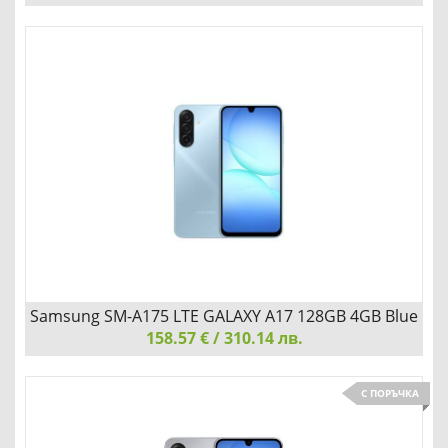
Смартфон Redmi A7 Pro 4/128 Mist Blue
Redmi A7 Pro 4/128 Mist Blue предлага обширно
пространство от 128GB за вашите файлове, съчетано с
голям дисплей и надеждна производителност в стилен
светлосин корпус за отлично мобилно изживяване.
Добави
Сравни
Samsung SM-A175 LTE GALAXY A17 128GB 4GB Blue
158.57 € / 310.14 лв.
Samsung SM-A175 LTE GALAXY A17 128GB 4GB Blue
С ПОРЪЧКА
ПРОИЗВОДИТЕЛНОСТ, КОЯТО ДВИЖИ ДЕНЯ ТИ