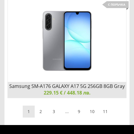
Samsung SM-A176 GALAXY A17 5G 256GB 8GB Black
С ПОРЪЧКА
СТИЛЕН, ТЪНЪК И ИЗУМИТЕЛЕН
Детайли
Сравни
Samsung SM-A176 GALAXY A17 5G 256GB 8GB Gray
229.15 € / 448.18 лв.
Samsung SM-A176 GALAXY A17 5G 256GB 8GB Gray
1
2
3
...
9
10
11
СТИЛЕН, ТЪНЪК И ИЗУМИТЕЛЕН