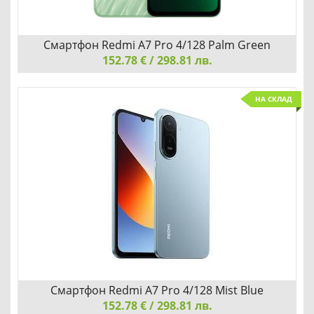
Смартфон Redmi A7 Pro 4/128 Palm Green
152.78 € / 298.81 лв.
Смартфон Redmi A7 Pro 4/128 Palm Green
НА СКЛАД
Redmi A7 Pro 4/128 Palm Green е бюджетен смартфон с
голяма 128GB памет, издръжлива батерия и свеж зелен
дизайн, предлагащ плавна работа и отлично
потребителско изживяване на достъпна цена.
Добави
Сравни
Смартфон Redmi A7 Pro 4/128 Mist Blue
152.78 € / 298.81 лв.