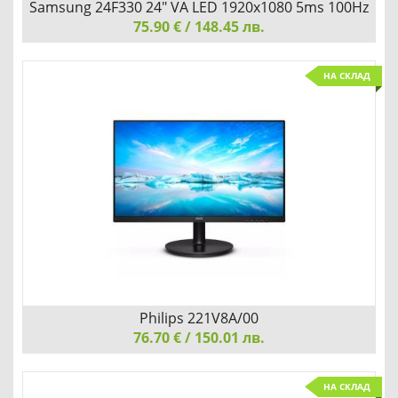
Samsung 24F330 24" VA LED 1920x1080 5ms 100Hz
250cd/m2 HDMI Black
75.90 € / 148.45 лв.
Samsung 24F330 24" VA LED 1920x1080 5ms 100Hz
НА СКЛАД
250cd/m2 HDMI Black
ПРОДУКТИВНОСТ И КОМФОРТ
Детайли
Сравни
Philips 221V8A/00
76.70 € / 150.01 лв.
Philips 221V8A/00, 21.5" VA WLED, 1920x1080@75Hz, 4ms
НА СКЛАД