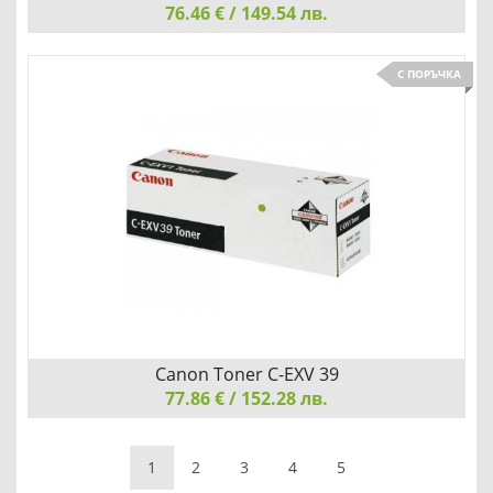
76.46 € / 149.54 лв.
Canon toner CRG-T09BK
С ПОРЪЧКА
Детайли
Сравни
Canon Toner C-EXV 39
77.86 € / 152.28 лв.
Canon Toner C-EXV 39, Black
1
2
3
4
5