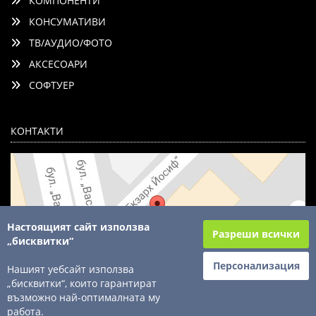
КОМПОНЕНТИ
КОНСУМАТИВИ
ТВ/АУДИО/ФОТО
АКСЕСОАРИ
СОФТУЕР
КОНТАКТИ
Настоящият сайт използва
Разреши всички
„бисквитки“
Персонализация
Нашият уебсайт използва
„бисквитки“, които гарантират
възможно най-оптималната му
© 2003 - 2026 ComSystems Ltd. Всички права запазени
работа.