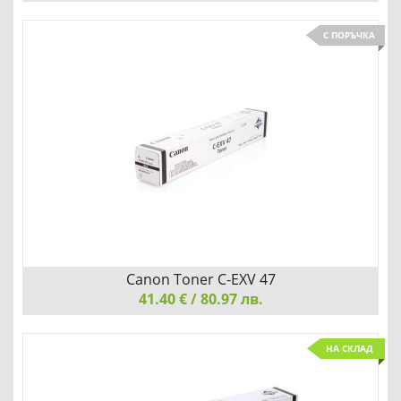
Canon Toner C-EXV 34, Black
С ПОРЪЧКА
Детайли
Сравни
Canon Toner C-EXV 47
41.40 € / 80.97 лв.
Canon Toner C-EXV 47, Black
НА СКЛАД