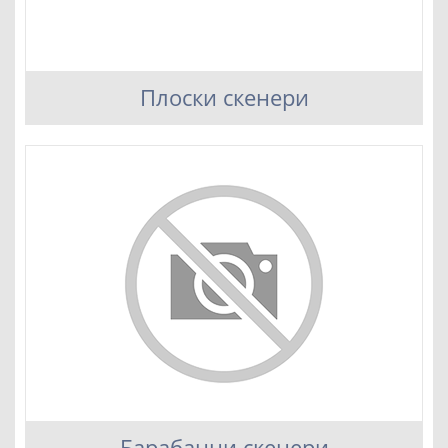
Плоски скенери
Барабанни скенери