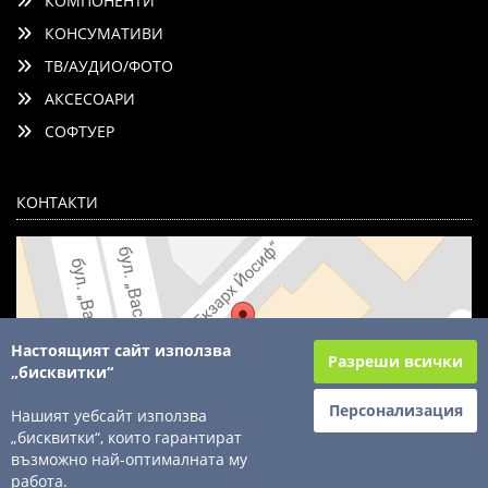
КОМПОНЕНТИ
КОНСУМАТИВИ
ТВ/АУДИО/ФОТО
АКСЕСОАРИ
СОФТУЕР
КОНТАКТИ
Настоящият сайт използва
Разреши всички
„бисквитки“
Персонализация
Нашият уебсайт използва
„бисквитки“, които гарантират
възможно най-оптималната му
© 2003 - 2026 ComSystems Ltd. Всички права запазени
работа.