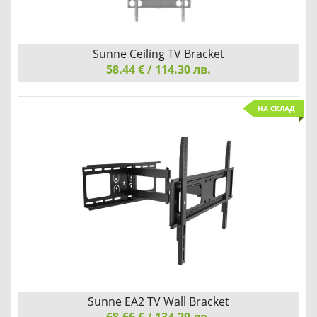
Sunne Ceiling TV Bracket
58.44 € / 114.30 лв.
Sunne Ceiling TV Bracket, 37"-63", tilting 15°, max 50kg,
НА СКЛАД
max VESA 800x400, TV to ceiling 1050-1560mm
СИГУРНО ЗАКРЕПЯНЕ НА ТАВАНА
Детайли
Сравни
Sunne EA2 TV Wall Bracket