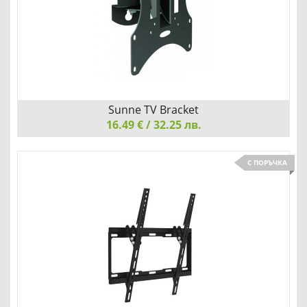
Детайли
Сравни
Sunne TV Bracket
16.49 € / 32.25 лв.
Sunne TV Bracket, LCD-A501K, 10"-32", max 30kg, Fix
С ПОРЪЧКА
НАКЛОН И ЗАВЪРТАНЕ, ЗА МАКСИМАЛНО УДОБСТВО
Детайли
Сравни