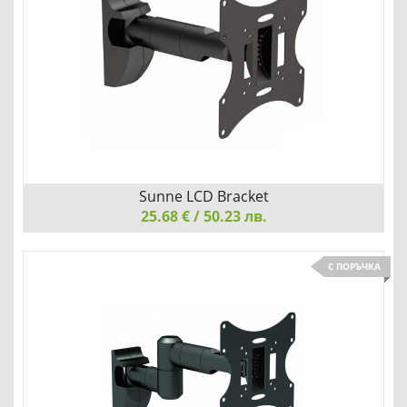
Детайли
Сравни
Sunne LCD Bracket
25.68 € / 50.23 лв.
Sunne LCD Bracket, 10"-32", max 30kg, Tilting & Swivel &
С ПОРЪЧКА
Extension
ЗАПАЗЕТЕ ПРОСТРАНСТВОТО СИ ПОДРЕДЕНО