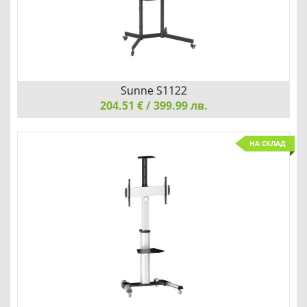
Детайли
Сравни
Sunne S1122
204.51 € / 399.99 лв.
Sunne S1122, Display Stand 37"-70"
НА СКЛАД
СИГУРНО, СТАБИЛНО И БЕЗОПАСНО
Детайли
Сравни