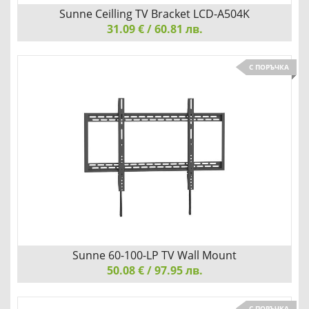
Sunne Ceilling TV Bracket LCD-A504K
31.09 € / 60.81 лв.
Sunne Ceilling TV Bracket LCD-A504K, 10"-32", tilting 20°,
С ПОРЪЧКА
swivel 180°, max 30kg, VESA 200x200
НАКЛОН И РОТАЦИЯ, ЗА МАКСИМАЛНО УДОБСТВО
Детайли
Сравни
Sunne 60-100-LP TV Wall Mount
50.08 € / 97.95 лв.
Sunne 60-100-LP TV Wall Mount, 60"-100", max 120kg, max
С ПОРЪЧКА