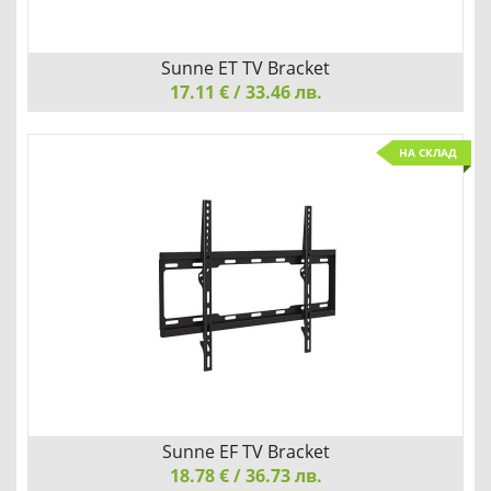
Sunne ET TV Bracket
17.11 € / 33.46 лв.
Sunne ET TV Bracket, 32"-55", max 35kg, max. VESA
НА СКЛАД
400x400, Tilting
НАЙ-УДОБНИЯ ЗА ВАС НАЧИН
Детайли
Сравни
Sunne EF TV Bracket
18.78 € / 36.73 лв.