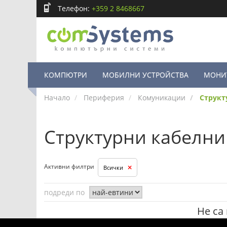
Телефон:
+359 2 8468667
КОМПЮТРИ
МОБИЛНИ УСТРОЙСТВА
МОНИ
Начало
Периферия
Комуникации
Структ
Структурни кабелни
Активни филтри
Всички
подреди по
Не са