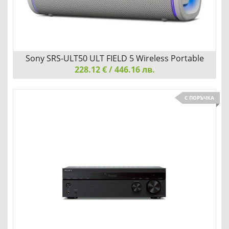
Детайли
Сравни
Sony SRS-ULT50 ULT FIELD 5 Wireless Portable
228.12 € / 446.16 лв.
Speaker
Sony SRS-ULT50 ULT FIELD 5 Wireless Portable Speaker,
С ПОРЪЧКА
Off-white
Детайли
Сравни