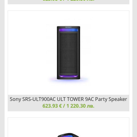
Sony MHC-V73D Party System with Bluetooth
СЪЗДАЙТЕ УНИКАЛНО ИЗЖИВЯВАНЕ НА ДАНСИНГА
Детайли
Сравни
Sony SRS-ULT900AC ULT TOWER 9AC Party Speaker
623.93 € / 1 220.30 лв.
Sony SRS-ULT900AC ULT TOWER 9AC Party Speaker