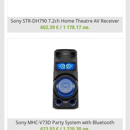
Sony STR-DH790 7.2ch Home Theatre AV Receiver
602.39 € / 1 178.17 лв.
Sony STR-DH790 7.2ch Home Theatre AV Receiver
СЛЕДВАЩАТА СТЪПКА В СЪРАУНД ЗВУКА
Детайли
Сравни
Sony MHC-V73D Party System with Bluetooth
623.93 € / 1 220.30 лв.