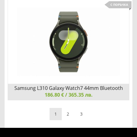
Huawei Watch GT6, Konsu-B19L, White Leather
С ПОРЪЧКА
АБСОЛЮТЕН МАГНИТ ЗА ВНИМАНИЕ
Добави
Сравни
Samsung L310 Galaxy Watch7 44mm Bluetooth
186.80 € / 365.35 лв.
Green
Samsung L310 Galaxy Watch7 44mm Bluetooth Green
1
2
3
ПРИЧВЛИЧА ПОГЛЕДИТЕ СЪС СВОЯ ФЛУИДЕН ДИЗАЙН