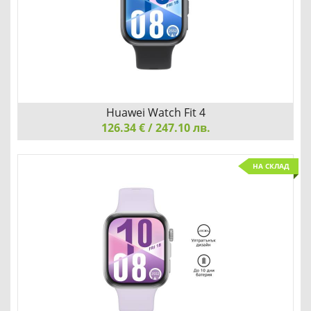
Добави
Сравни
Huawei Watch Fit 4
126.34 € / 247.10 лв.
Huawei Watch Fit 4, Seiya-B19F, Black
НА СКЛАД
УЛТРАТЪНЪК ДИЗАЙН С УСЪВЪРШЕНСТВАНИ СПОРТНИ
РЕЖИМИ
Добави
Сравни