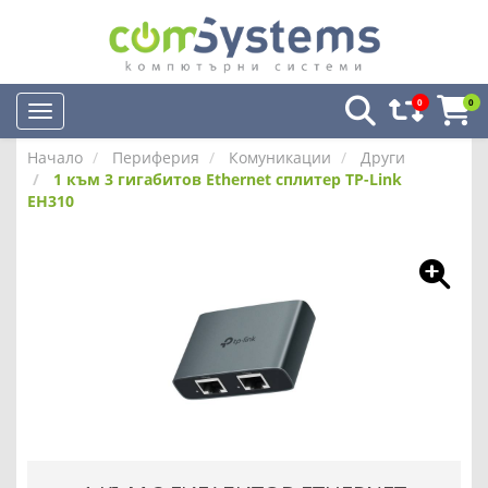
0
0
Начало
Периферия
Комуникации
Други
1 към 3 гигабитов Ethernet сплитер TP-Link
EH310