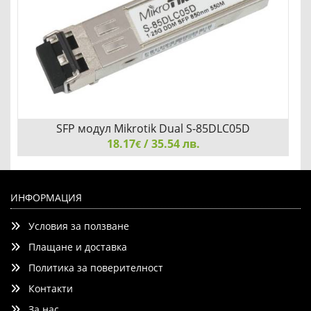
SFP модул Mikrotik Dual S-85DLC05D
18.17
/ 35.54 лв.
€
SFP модул Mikrotik Dual S-85DLC05D
ИНФОРМАЦИЯ
Условия за ползване
Плащане и доставка
Политика за поверителност
Контакти
Добави
Сравни
За нас