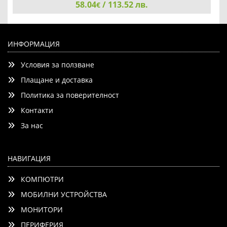
58.04
Mobile Printers
/ 113.52 лв.
€
Brother PA-BT-500 Portable Printer Battery for Mobile
Printers
ИНФОРМАЦИЯ
Условия за ползване
Плащане и доставка
Политика за поверителност
Контакти
Детайли
Сравни
За нас
НАВИГАЦИЯ
КОМПЮТРИ
МОБИЛНИ УСТРОЙСТВА
МОНИТОРИ
ПЕРИФЕРИЯ