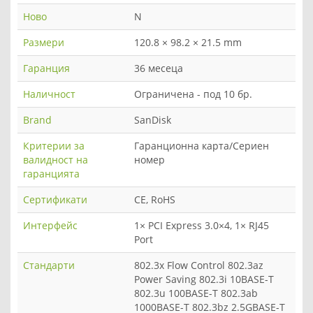
Ново
N
Размери
120.8 × 98.2 × 21.5 mm
Гаранция
36 месеца
Наличност
Ограничена - под 10 бр.
Brand
SanDisk
Критерии за
Гаранционна карта/Сериен
валидност на
номер
гаранцията
Сертификати
CE, RoHS
Интерфейс
1× PCI Express 3.0×4, 1× RJ45
Port
Стандарти
802.3x Flow Control 802.3az
Power Saving 802.3i 10BASE-T
802.3u 100BASE-T 802.3ab
1000BASE-T 802.3bz 2.5GBASE-T