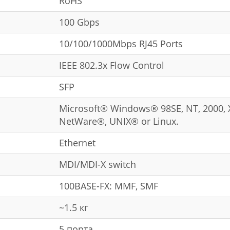
RoHS
100 Gbps
10/100/1000Mbps RJ45 Ports
IEEE 802.3x Flow Control
SFP
Microsoft® Windows® 98SE, NT, 2000, 
NetWare®, UNIX® or Linux.
Ethernet
MDI/MDI-X switch
100BASE-FX: MMF, SMF
~1.5 кг
5 порта