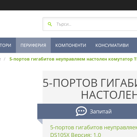
ТОРИ
ПЕРИФЕРИЯ
КОМПОНЕНТИ
КОНСУМАТИВИ
е
5-портов гигабитов неуправляем настолен комутатор T
5-ПОРТОВ ГИГА
НАСТОЛЕ
Запитай
5-портов гигабитов неуправляе
DS105X Версия: 1.0