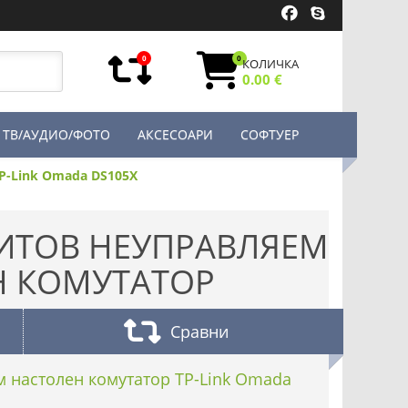
0
0
КОЛИЧКА
0.00 €
ТВ/АУДИО/ФОТО
АКСЕСОАРИ
СОФТУЕР
P-Link Omada DS105X
БИТОВ НЕУПРАВЛЯЕМ
Н КОМУТАТОР
Сравни
м настолен комутатор TP-Link Omada