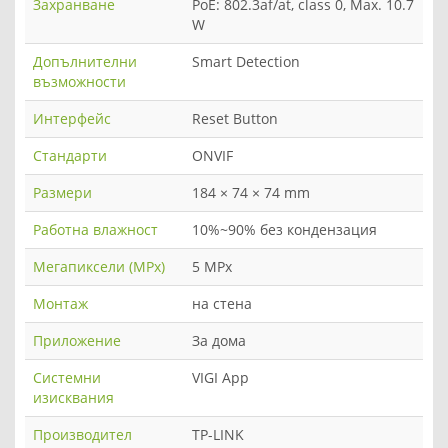
Захранване
PoE: 802.3af/at, class 0, Max. 10.7
W
Допълнителни
Smart Detection
възможности
Интерфейс
Reset Button
Стандарти
ONVIF
Размери
184 × 74 × 74 mm
Работна влажност
10%~90% без кондензация
Мегапиксели (MPx)
5 MPx
Монтаж
на стена
Приложение
За дома
Системни
VIGI App
изисквания
Производител
TP-LINK