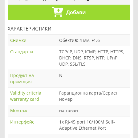
Добави
ХАРАКТЕРИСТИКИ
Снимки
Обектив: 4 мм, F1.6
Стандарти
TCP/IP, UDP, ICMP, HTTP, HTTPS,
DHCP, DNS, RTSP, NTP, UPnP
UDP, SSL/TLS
Продукт на
N
промоция
Validity criteria
Гаранционна карта/Сериен
warranty card
номер
Монтаж
на таван
Интерфейс
1x RJ-45 port 10/100M Self-
Adaptive Ethernet Port