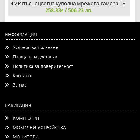
4MP пълноцветна куполна мрежова камера TP-
Link VIGI InSight S245(2.8mm)
258.83
/ 506.23 лв.
€
4MP пълноцветна куполна мрежова камера TP-Link VIGI
InSight S245(2.8mm)
ИНФОРМАЦИЯ
Условия за ползване
Плащане и доставка
Политика за поверителност
Контакти
Добави
Сравни
За нас
НАВИГАЦИЯ
КОМПЮТРИ
МОБИЛНИ УСТРОЙСТВА
МОНИТОРИ