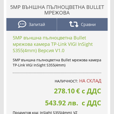
5MP ВЪНШНА ПЪЛНОЦВЕТНА BULLET
МРЕЖОВА
Запитай
Сравни
5MP външна пълноцветна Bullet
мрежова камера TP-Link VIGI InSight
S355(4mm) Версия V1.0
5MP външна пълноцветна Bullet мрежова камера
TP-Link VIGI InSight S355(4mm)
НА СКЛАД
НАЛИЧНОСТ:
278.10
€
с ДДС
543.92 лв. с ДДС
Продуктов код:
InSight S355(4mm)_VZ