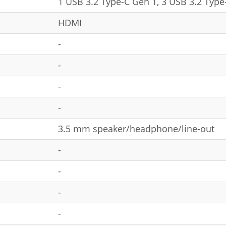
1 USB 3.2 Type-C Gen 1, 3 USB 3.2 Type
HDMI
-
-
-
-
3.5 mm speaker/headphone/line-out
-
-
-
-