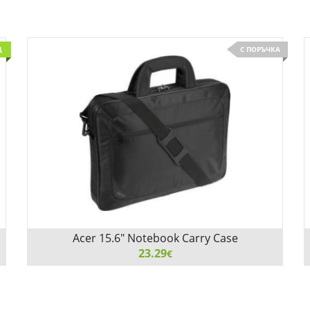
Д
С ПОРЪЧКА
Acer 15.6" Notebook Carry Case
23.29
€
Acer 15.6" Notebook Carry Case