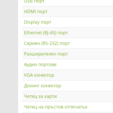
USB порт
HDMI порт
Display порт
Ethernet (RJ-45) порт
Сериен (RS-232) порт
Разширителен порт
Аудио портове
VGA конектор
Докинг конектор
Четец за карти
Четец на пръстов отпечатък