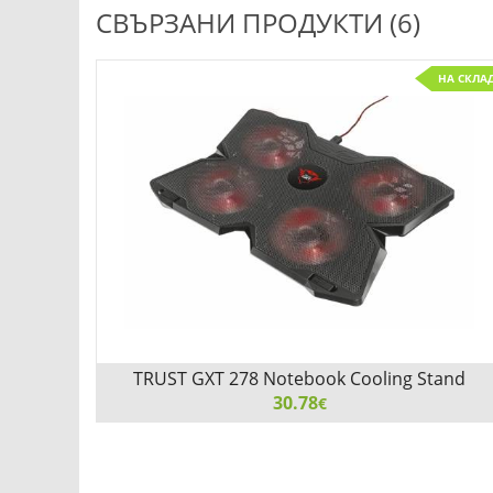
СВЪРЗАНИ ПРОДУКТИ (6)
С ПОРЪЧКА
НА СКЛА
k
TRUST GXT 278 Notebook Cooling Stand
30.78
€
TRUST GXT 278 Notebook Cooling Stand