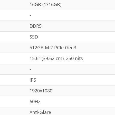
16GB (1x16GB)
-
DDR5
SSD
512GB M.2 PCIe Gen3
15.6" (39.62 cm), 250 nits
-
IPS
1920x1080
60Hz
Anti-Glare