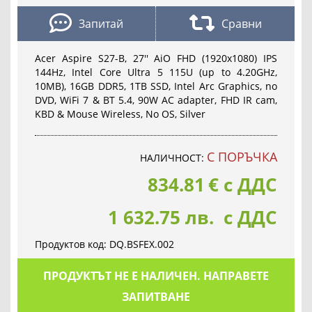
Запитай
Сравни
Acer Aspire S27-B, 27'' AiO FHD (1920x1080) IPS
144Hz, Intel Core Ultra 5 115U (up to 4.20GHz,
10MB), 16GB DDR5, 1TB SSD, Intel Arc Graphics, no
DVD, WiFi 7 & BT 5.4, 90W AC adapter, FHD IR cam,
KBD & Mouse Wireless, No OS, Silver
С ПОРЪЧКА
НАЛИЧНОСТ:
834.81
€
с ДДС
1 632.75 лв. с ДДС
Продуктов код:
DQ.BSFEX.002
ПРОДУКТЪТ НЕ Е НАЛИЧЕН. НАПРАВЕТЕ
ЗАПИТВАНЕ