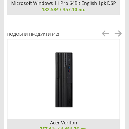
Microsoft Windows 11 Pro 64Bit English 1pk DSP
182.58
OEI DVD
/ 357.10 лв.
€
Microsoft Windows 11 Pro 64Bit English 1pk DSP OEI DVD
ПОДОБНИ ПРОДУКТИ (42)
Добави
Сравни
Acer Veriton