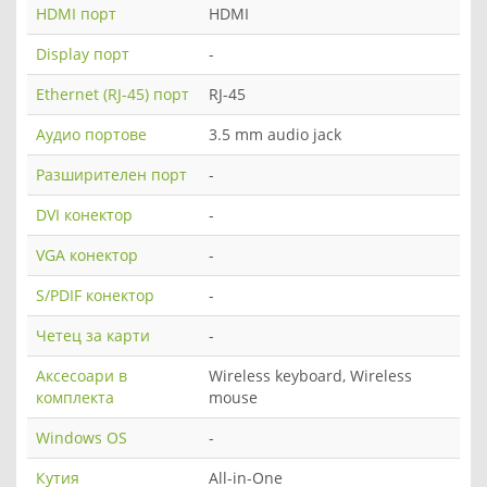
HDMI порт
HDMI
Display порт
-
Ethernet (RJ-45) порт
RJ-45
Аудио портове
3.5 mm audio jack
Разширителен порт
-
DVI конектор
-
VGA конектор
-
S/PDIF конектор
-
Четец за карти
-
Аксесоари в
Wireless keyboard, Wireless
комплекта
mouse
Windows OS
-
Кутия
All-in-One