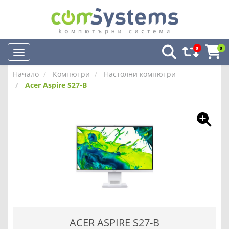
0
0
Начало
Компютри
Настолни компютри
Acer Aspire S27-B
ACER ASPIRE S27-B