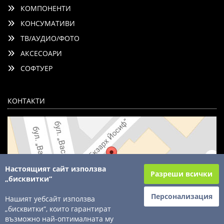
КОМПОНЕНТИ
КОНСУМАТИВИ
ТВ/АУДИО/ФОТО
АКСЕСОАРИ
СОФТУЕР
КОНТАКТИ
Настоящият сайт използва
Разреши всички
„бисквитки“
Персонализация
Нашият уебсайт използва
„бисквитки“, които гарантират
възможно най-оптималната му
© 2003 - 2026 ComSystems Ltd. Всички права запазени