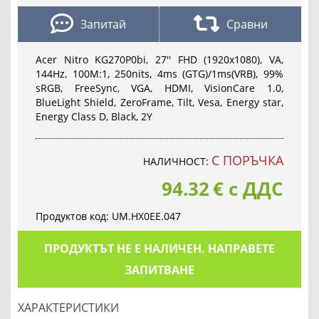
Запитай
Сравни
Acer Nitro KG270P0bi, 27'' FHD (1920x1080), VA,
144Hz, 100M:1, 250nits, 4ms (GTG)/1ms(VRB), 99%
sRGB, FreeSync, VGA, HDMI, VisionCare 1.0,
BlueLight Shield, ZeroFrame, Tilt, Vesa, Energy star,
Energy Class D, Black, 2Y
С ПОРЪЧКА
НАЛИЧНОСТ:
94.32
€
с ДДС
Продуктов код:
UM.HX0EE.047
ПРОДУКТЪТ НЕ Е НАЛИЧЕН. НАПРАВЕТЕ
ЗАПИТВАНЕ
ХАРАКТЕРИСТИКИ