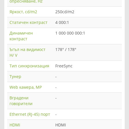
опресняване, Hz
Яркост, cd/m2
250cd/m2
Статичен контраст
4 000:1
Динамичен
1 000 000 000:1
контраст
Ъгъл на видимост
178° / 178°
H/ V
Тип синхронизация
FreeSync
Тунер
-
Web камера, MP
-
Вградени
-
говорители
Ethernet (RJ-45) порт
-
HDMI
HDMI