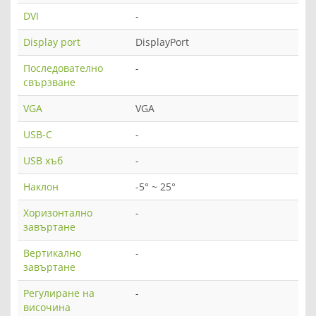
DVI
-
Display port
DisplayPort
Последователно
-
свързване
VGA
VGA
USB-C
-
USB хъб
-
Наклон
-5° ~ 25°
Хоризонтално
-
завъртане
Вертикално
-
завъртане
Регулиране на
-
височина