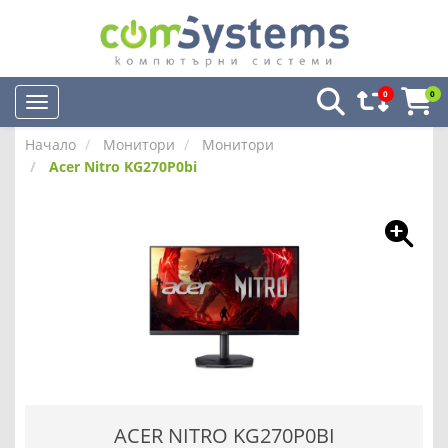
0
0
Начало
Монитори
Монитори
Acer Nitro KG270P0bi
ACER NITRO KG270P0BI