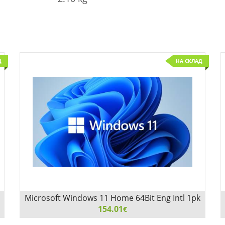
Д
НА СКЛАД
Microsoft Windows 11 Home 64Bit Eng Intl 1pk
DSP OEI DVD
154.01
€