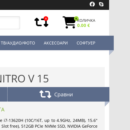
0
0
КОЛИЧКА
0.00 €
ТВ/АУДИО/ФОТО
АКСЕСОАРИ
СОФТУЕР
ITRO V 15
Сравни
ТА
re i7-13620H (10C/16T, up to 4.9GHz, 24MB), 15.6"
 Slot free), 512GB PCIe NVMe SSD, NVIDIA GeForce