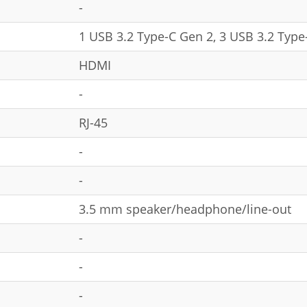
-
1 USB 3.2 Type-C Gen 2, 3 USB 3.2 Type
HDMI
-
RJ-45
-
-
3.5 mm speaker/headphone/line-out
-
-
-