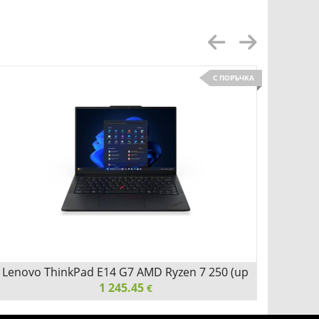
Acer 15.6" Nitro Gaming Backpack Black/Red
Acer 1
С ПОРЪЧКА
Детайли
Сравни
Lenovo ThinkPad E14 G7 AMD Ryzen 7 250 (up
Lenovo
1 245.45
to 5.1GHz
€