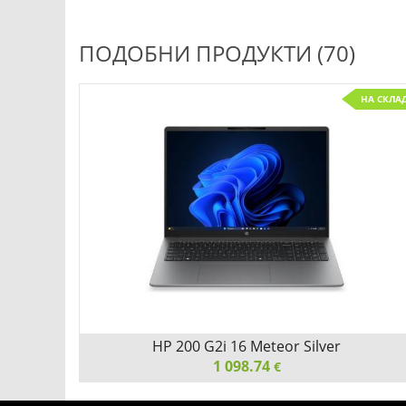
Microsoft Windows 11 Pro 64Bit English 1pk DSP OEI
DVD
ПОДОБНИ ПРОДУКТИ (70)
НА СКЛА
Добави
Сравни
HP 200 G2i 16 Meteor Silver
1 098.74
€