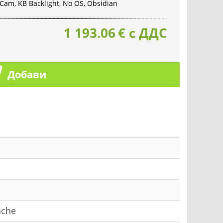
 Cam, KB Backlight, No OS, Obsidian
1 193.06
€
с ДДС
Добави
ache