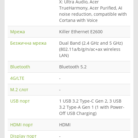
X: Ultra Audio, Acer
TrueHarmony, Acer Purified, AI
noise reduction, compatible with
Cortana with Voice
Мрежа
Killer Ethernet E2600
Безжична мрежа
Dual Band (2.4 GHz and 5 GHz)
(802.11a/b/g/n/ac+ax wireless
LAN)
Bluetooth
Bluetooth 5.2
4G/LTE
-
M.2 слот
-
USB порт
1 USB 3.2 Type-C Gen 2, 3 USB
3.2 Type-A Gen 1 (1 with Power-
Off USB Charging)
HDMI порт
HDMI
Display порт
-