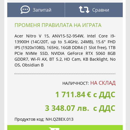
Запитай
Сравни
ПРОМЕНЯ ПРАВИЛАТА НА ИГРАТА
Acer Nitro V 15, ANV15-52-954W, Intel Core i9-
13900H (14C/20T, up to 5.4GHz, 24MB), 15.6" FHD
IPS (1920x1080), 165Hz, 16GB DDR4 (1 Slot free), 1TB
PCIe NVMe SSD, NVIDIA GeForce RTX 5060 8GB
GDDR7, Wi-Fi AX, BT 5.2, HD Cam, KB Backlight, No
OS, Obsidian B
НА СКЛАД
НАЛИЧНОСТ:
1 711.84
€
с ДДС
3 348.07 лв. с ДДС
Продуктов код:
NH.QZ8EX.013