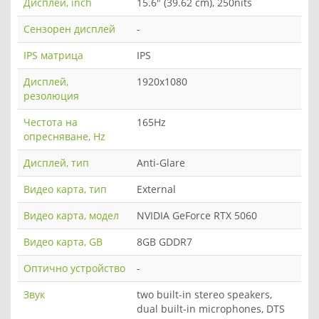
Дисплей, inch
15.6" (39.62 cm), 250nits
Сензорен дисплей
-
IPS матрица
IPS
Дисплей,
1920x1080
резолюция
Честота на
165Hz
опресняване, Hz
Дисплей, тип
Anti-Glare
Видео карта, тип
Еxternal
Видео карта, модел
NVIDIA GeForce RTX 5060
Видео карта, GB
8GB GDDR7
Оптично устройство
-
Звук
two built-in stereo speakers,
dual built-in microphones, DTS