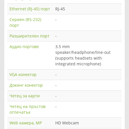
Ethernet (RJ-45) порт
RJ-45
Сериен (RS-232)
-
порт
Разширителен порт
-
Аудио портове
3.5 mm
speaker/headphone/line-out
(supports headsets with
integrated microphone)
VGA конектор
-
Докинг конектор
-
Четец за карти
-
Четец на пръстов
-
отпечатък
Web камера, MP
HD Webcam