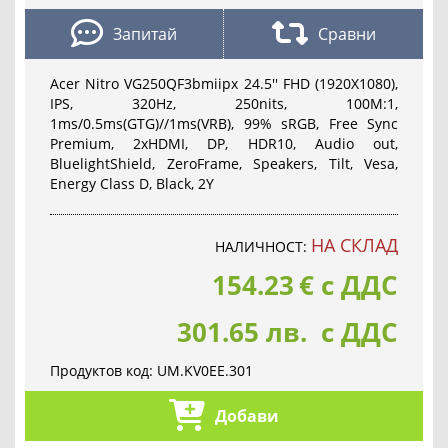
Запитай
Сравни
Acer Nitro VG250QF3bmiipx 24.5'' FHD (1920X1080),
IPS, 320Hz, 250nits, 100M:1,
1ms/0.5ms(GTG)//1ms(VRB), 99% sRGB, Free Sync
Premium, 2xHDMI, DP, HDR10, Audio out,
BluelightShield, ZeroFrame, Speakers, Tilt, Vesa,
Energy Class D, Black, 2Y
НА СКЛАД
НАЛИЧНОСТ:
154.23
€
с ДДС
301.65 лв. с ДДС
Продуктов код:
UM.KV0EE.301
Добави