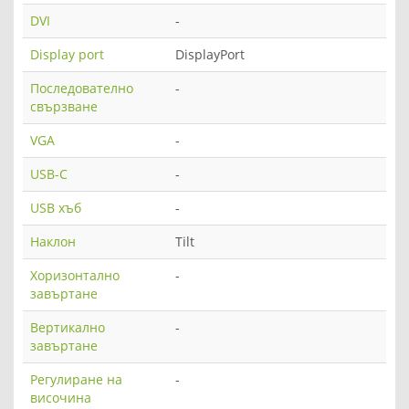
DVI
-
Display port
DisplayPort
Последователно
-
свързване
VGA
-
USB-C
-
USB хъб
-
Наклон
Tilt
Хоризонтално
-
завъртане
Вертикално
-
завъртане
Регулиране на
-
височина