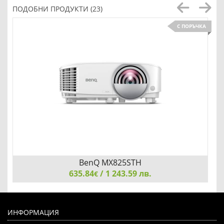
ПОДОБНИ ПРОДУКТИ (23)
С ПОРЪЧКА
BenQ MX825STH
635.84
/ 1 243.59 лв.
€
BenQ MX825STH, Short Throw, 81"@1m, XGA 1024X768,
3500 AL, 20000:1, VGA, RCA, S-Video, 2xHDMI, Audio
ИНФОРМАЦИЯ
In/Out, Speaker 10W, USB (Type A) x1, LAN (RJ45) x1, 2.6