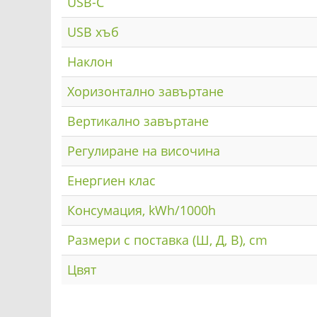
USB-C
USB хъб
Наклон
Хоризонтално завъртане
Вертикално завъртане
Регулиране на височина
Енергиен клас
Консумация, kWh/1000h
Размери с поставка (Ш, Д, В), cm
Цвят