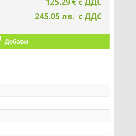
125.29
€
с ДДС
245.05 лв. с ДДС
Добави