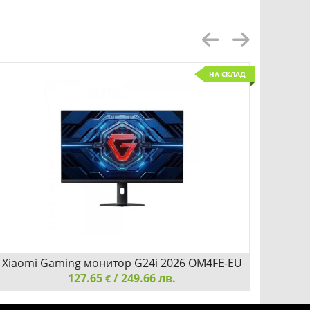
НА СКЛАД
Xiaomi Gaming монитор G24i 2026 OM4FE-EU
Комп
127.65
/ 249.66 лв.
Xi
€