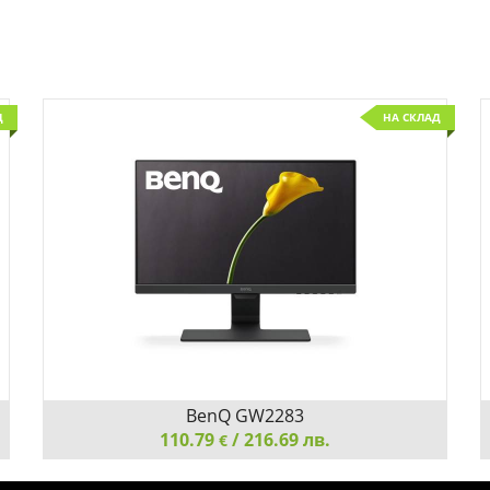
Д
НА СКЛАД
BenQ GW2283
110.79
/ 216.69 лв.
€