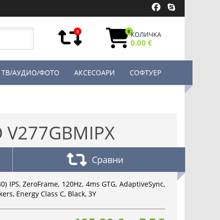
0
0
КОЛИЧКА
0.00 €
ТВ/АУДИО/ФОТО
АКСЕСОАРИ
СОФТУЕР
O V277GBMIPX
Сравни
0) IPS, ZeroFrame, 120Hz, 4ms GTG, AdaptiveSync,
ers, Energy Class C, Black, 3Y