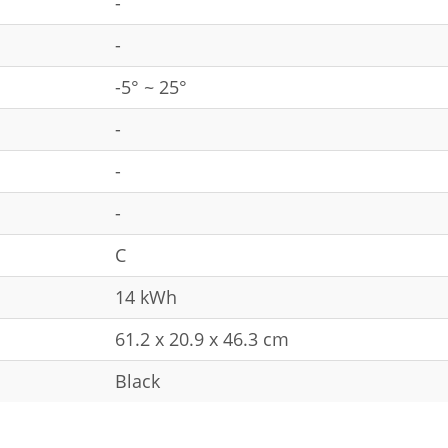
-
-
-5° ~ 25°
-
-
-
C
14 kWh
61.2 x 20.9 x 46.3 cm
Black