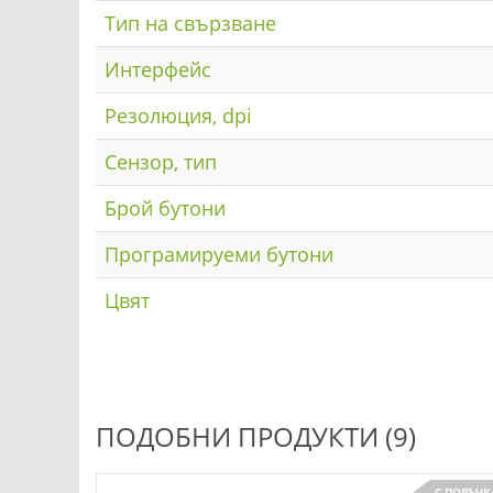
Тип на свързване
Интерфейс
Резолюция, dpi
Сензор, тип
Брой бутони
Програмируеми бутони
Цвят
ПОДОБНИ ПРОДУКТИ (9)
НА СКЛАД
С ПОРЪЧК