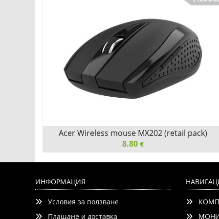
 8G
Acer Wireless mouse MX202 (retail pack)
8.80
€
Acer Wireless mouse MX202 (retail pack)
ИНФОРМАЦИЯ
НАВИГАЦ
Условия за ползване
КОМП
Плащане и доставка
МОНИ