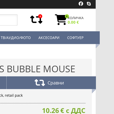
0
0
КОЛИЧКА
0.00 €
ТВ/АУДИО/ФОТО
АКСЕСОАРИ
СОФТУЕР
SS BUBBLE MOUSE
Сравни
, retail pack
10.26
€
с ДДС