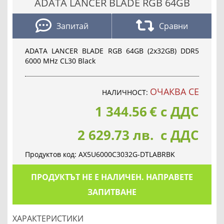
ADATA LANCER BLADE RGB 64GB
Запитай
Сравни
ADATA LANCER BLADE RGB 64GB (2x32GB) DDR5
6000 MHz CL30 Black
ОЧАКВА СЕ
НАЛИЧНОСТ:
1 344.56
€
с ДДС
2 629.73 лв. с ДДС
Продуктов код:
AX5U6000C3032G-DTLABRBK
ПРОДУКТЪТ НЕ Е НАЛИЧЕН. НАПРАВЕТЕ
ЗАПИТВАНЕ
ХАРАКТЕРИСТИКИ