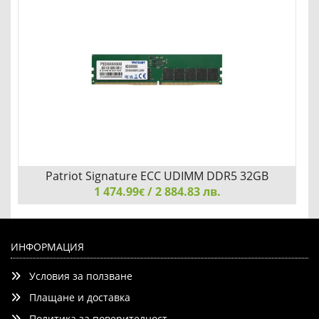
Patriot Signature ECC UDIMM DDR5 32GB
1 474.99
4800Mhz
/ 2 884.83 лв.
€
Patriot Signature ECC UDIMM DDR5 32GB 4800Mhz
ИНФОРМАЦИЯ
Условия за ползване
Плащане и доставка
Политика за поверителност