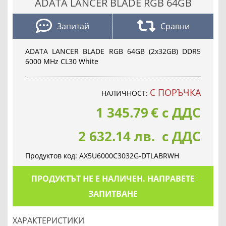
ADATA LANCER BLADE RGB 64GB
Запитай
Сравни
ADATA LANCER BLADE RGB 64GB (2x32GB) DDR5
6000 MHz CL30 White
С ПОРЪЧКА
НАЛИЧНОСТ:
1 345.79
€
с ДДС
2 632.14 лв. с ДДС
Продуктов код:
AX5U6000C3032G-DTLABRWH
ПРОДУКТЪТ НЕ Е НАЛИЧЕН. НАПРАВЕТЕ
ЗАПИТВАНЕ
ХАРАКТЕРИСТИКИ