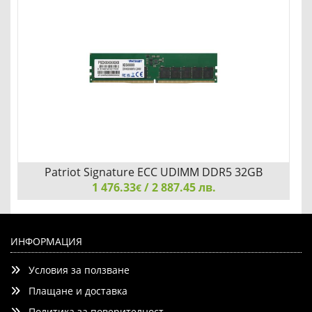
Patriot Signature ECC UDIMM DDR5 32GB
1 476.33
4800Mhz
/ 2 887.45 лв.
€
Patriot Signature ECC UDIMM DDR5 32GB 4800Mhz
ИНФОРМАЦИЯ
Условия за ползване
Плащане и доставка
Политика за поверителност