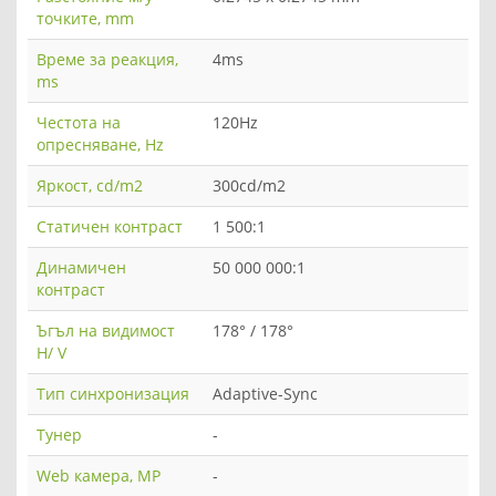
точките, mm
Време за реакция,
4ms
ms
Честота на
120Hz
опресняване, Hz
Яркост, cd/m2
300cd/m2
Статичен контраст
1 500:1
Динамичен
50 000 000:1
контраст
Ъгъл на видимост
178° / 178°
H/ V
Тип синхронизация
Adaptive-Sync
Тунер
-
Web камера, MP
-