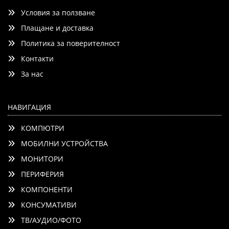
1000:1, 400 cd/m2, 320Hz, HDMI, DP, USB 5Gbps, USB-A,
Условия за ползване
Height Adjustable, Pivot, Swivel, Tilt, Black
Плащане и доставка
Политика за поверителност
Контакти
Добави
Сравни
За нас
НАВИГАЦИЯ
КОМПЮТРИ
МОБИЛНИ УСТРОЙСТВА
МОНИТОРИ
ПЕРИФЕРИЯ
КОМПОНЕНТИ
КОНСУМАТИВИ
ТВ/АУДИО/ФОТО