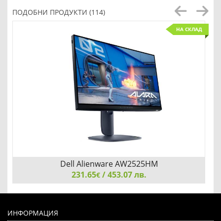
ПОДОБНИ ПРОДУКТИ (114)
НА СКЛАД
Dell Alienware AW2525HM
231.65
/ 453.07 лв.
€
Dell Alienware AW2525HM, 25" LED, IPS AG, Full HD ( 1920
x 1080 ), 0.05 ms GtG, AMD FreeSync, NVIDIA G-SYNC,
ИНФОРМАЦИЯ