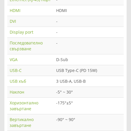
HDMI
HDMI
DVI
-
Display port
-
Последователно
-
свързване
VGA
D-Sub
USB-C
USB Type-C (PD 15W)
USB хъб
3 USB-A, USB-B
Наклон
-5° ~ 30°
Хоризонтално
-175°±5°
завъртане
Вертикално
-90° ~ 90°
завъртане