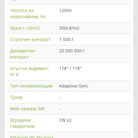
Честота на
120Hz
опресняване, Hz
Яркост, cd/m2
300cd/m2
Статичен контраст
1 500:1
Динамичен
20 000 000:1
контраст
Ъгъл на видимост
178° / 178°
H/ V
Тип синхронизация
Adaptive-Sync
Тунер
-
Web камера, MP
-
Вградени
2W x2
говорители
Ethernet (RJ-45) порт
-