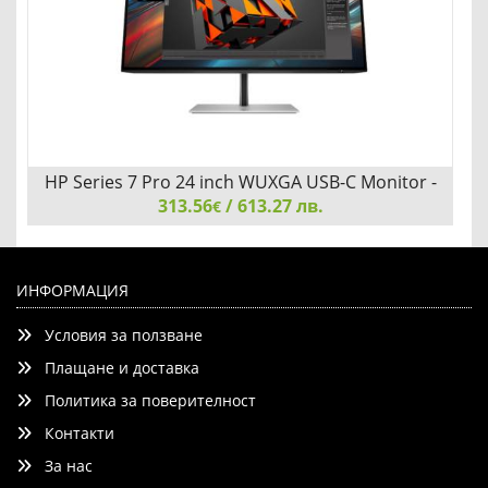
HP Series 7 Pro 24 inch WUXGA USB-C Monitor -
313.56
724pu
/ 613.27 лв.
€
HP Series 7 Pro 24 inch WUXGA USB-C Monitor - 724pu
ИНФОРМАЦИЯ
Условия за ползване
Плащане и доставка
Политика за поверителност
Контакти
Детайли
Сравни
За нас