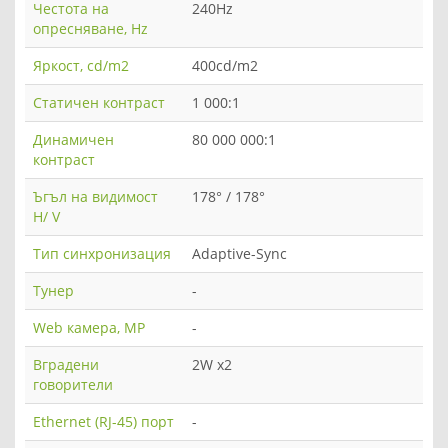
Честота на
240Hz
опресняване, Hz
Яркост, cd/m2
400cd/m2
Статичен контраст
1 000:1
Динамичен
80 000 000:1
контраст
Ъгъл на видимост
178° / 178°
H/ V
Тип синхронизация
Adaptive-Sync
Тунер
-
Web камера, MP
-
Вградени
2W x2
говорители
Ethernet (RJ-45) порт
-