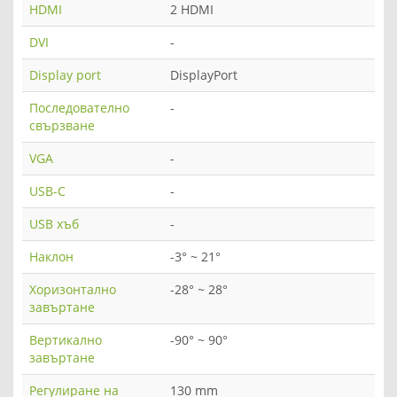
HDMI
2 HDMI
DVI
-
Display port
DisplayPort
Последователно
-
свързване
VGA
-
USB-C
-
USB хъб
-
Наклон
-3° ~ 21°
Хоризонтално
-28° ~ 28°
завъртане
Вертикално
-90° ~ 90°
завъртане
Регулиране на
130 mm