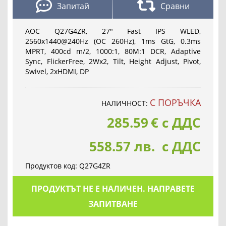
Запитай
Сравни
AOC Q27G4ZR, 27" Fast IPS WLED,
2560x1440@240Hz (OC 260Hz), 1ms GtG, 0.3ms
MPRT, 400cd m/2, 1000:1, 80M:1 DCR, Adaptive
Sync, FlickerFree, 2Wx2, Tilt, Height Adjust, Pivot,
Swivel, 2xHDMI, DP
С ПОРЪЧКА
НАЛИЧНОСТ:
285.59
€
с ДДС
558.57 лв. с ДДС
Продуктов код:
Q27G4ZR
ПРОДУКТЪТ НЕ Е НАЛИЧЕН. НАПРАВЕТЕ
ЗАПИТВАНЕ