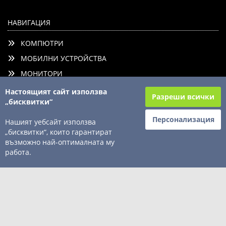
НАВИГАЦИЯ
КОМПЮТРИ
МОБИЛНИ УСТРОЙСТВА
МОНИТОРИ
ПЕРИФЕРИЯ
Настоящият сайт използва
Разреши всички
„бисквитки“
КОМПОНЕНТИ
КОНСУМАТИВИ
Персонализация
Нашият уебсайт използва
„бисквитки“, които гарантират
ТВ/АУДИО/ФОТО
възможно най-оптималната му
АКСЕСОАРИ
работа.
СОФТУЕР
КОНТАКТИ