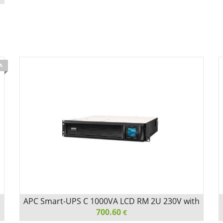
А
APC Smart-UPS C 1000VA LCD RM 2U 230V with
SmartConnect
700.60
€