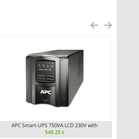
APC Ba
SU1000
APC Smart-UPS 750VA LCD 230V with
SmartConnect
549.25
€