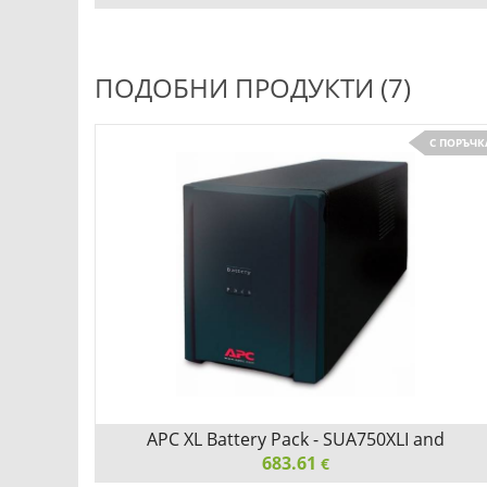
APC Battery replacement kit for BP1000I, SUVS1000I,
SU1000INET, SU1000RMINET, SUA1000I
ПОДОБНИ ПРОДУКТИ (7)
С ПОРЪЧК
Детайли
Сравни
APC XL Battery Pack - SUA750XLI and
SUA1000XLI
683.61
€