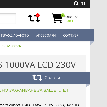
0
0
КОЛИЧКА
0.00 €
ТВ/АУДИО/ФОТО
АКСЕСОАРИ
СОФТУЕР
UPS BV 800VA
 1000VA LCD 230V
Сравни
НО ЗАХРАНВАНЕ ЗА ВАШЕТО ЕЛ.
artConnect + APC Easy-UPS BV 800VA, AVR, IEC