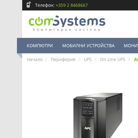
Телефон:
+359 2 8468667
КОМПЮТРИ
МОБИЛНИ УСТРОЙСТВА
МОНИ
Начало
Периферия
UPS
On Line UPS
A