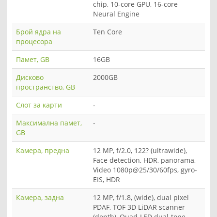
chip, 10-core GPU, 16-core
Neural Engine
Брой ядра на
Ten Core
процесора
Памет, GB
16GB
Дисково
2000GB
пространство, GB
Слот за карти
-
Максимална памет,
-
GB
Камера, предна
12 MP, f/2.0, 122? (ultrawide),
Face detection, HDR, panorama,
Video 1080p@25/30/60fps, gyro-
EIS, HDR
Камера, задна
12 MP, f/1.8, (wide), dual pixel
PDAF, TOF 3D LiDAR scanner
(depth), Quad-LED dual-tone