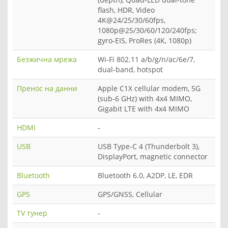
flash, HDR, Video
4K@24/25/30/60fps,
1080p@25/30/60/120/240fps;
gyro-EIS, ProRes (4K, 1080p)
Безжична мрежа
Wi-Fi 802.11 a/b/g/n/ac/6e/7,
dual-band, hotspot
Пренос на данни
Apple C1X cellular modem, 5G
(sub-6 GHz) with 4x4 MIMO,
Gigabit LTE with 4x4 MIMO
HDMI
-
USB
USB Type-C 4 (Thunderbolt 3),
DisplayPort, magnetic connector
Bluetooth
Bluetooth 6.0, A2DP, LE, EDR
GPS
GPS/GNSS, Cellular
TV тунер
-