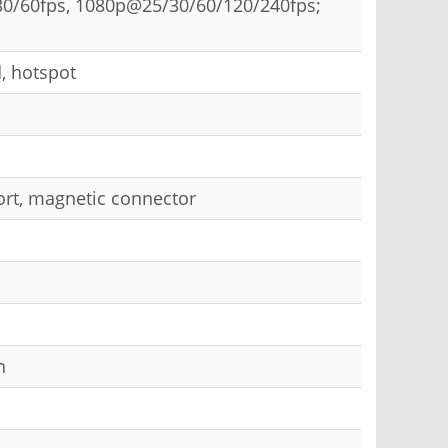
30/60fps, 1080p@25/30/60/120/240fps;
, hotspot
ort, magnetic connector
n