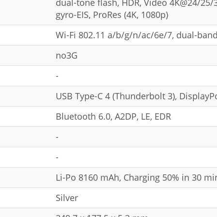
dual-tone flash, HDR, Video 4K@24/25/
gyro-EIS, ProRes (4K, 1080p)
Wi-Fi 802.11 a/b/g/n/ac/6e/7, dual-band
no3G
-
USB Type-C 4 (Thunderbolt 3), DisplayP
Bluetooth 6.0, A2DP, LE, EDR
-
-
Li-Po 8160 mAh, Charging 50% in 30 mi
Silver