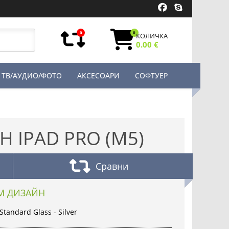
0
0
КОЛИЧКА
0.00 €
ТВ/АУДИО/ФОТО
АКСЕСОАРИ
СОФТУЕР
H IPAD PRO (M5)
Сравни
М ДИЗАЙН
Standard Glass - Silver