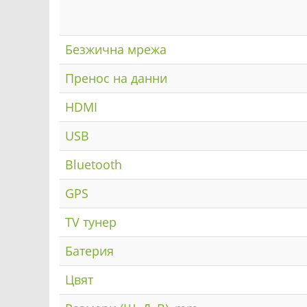
Безжична мрежа
Пренос на данни
HDMI
USB
Bluetooth
GPS
TV тунер
Батерия
Цвят