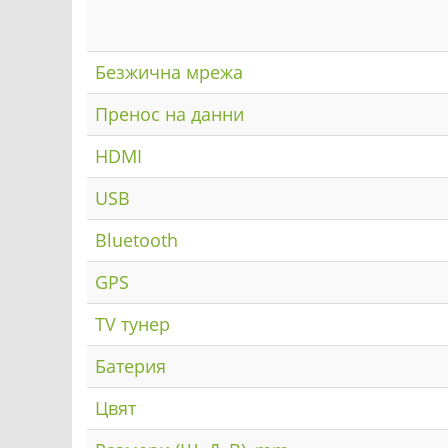
Безжична мрежа
Пренос на данни
HDMI
USB
Bluetooth
GPS
TV тунер
Батерия
Цвят