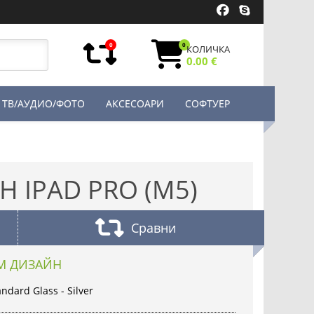
0
0
КОЛИЧКА
0.00 €
ТВ/АУДИО/ФОТО
АКСЕСОАРИ
СОФТУЕР
H IPAD PRO (M5)
Сравни
М ДИЗАЙН
ndard Glass - Silver