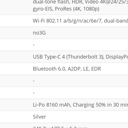
dual-tone flash, HDR, Video 4K@24/25/
gyro-EIS, ProRes (4K, 1080p)
Wi-Fi 802.11 a/b/g/n/ac/6e/7, dual-band
no3G
-
USB Type-C 4 (Thunderbolt 3), DisplayP
Bluetooth 6.0, A2DP, LE, EDR
-
-
Li-Po 8160 mAh, Charging 50% in 30 mi
Silver