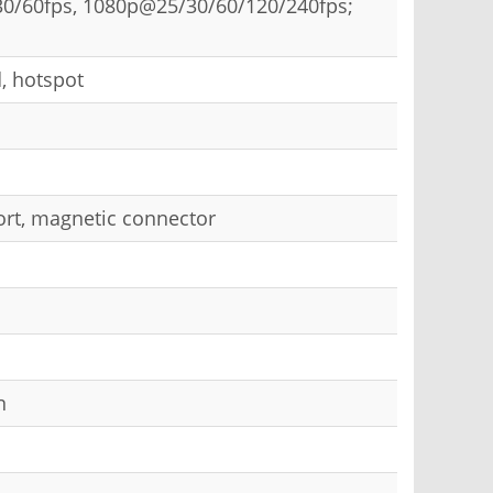
30/60fps, 1080p@25/30/60/120/240fps;
, hotspot
ort, magnetic connector
n