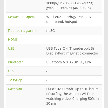
1080p@25/30/60/120/240fps;
gyro-EIS, ProRes (4K, 1080p)
Безжична мрежа
Wi-Fi 802.11 a/b/g/n/ac/6e/7,
dual-band, hotspot
Пренос на данни
no3G
HDMI
-
USB
USB Type-C 4 (Thunderbolt 3),
DisplayPort, magnetic connector
Bluetooth
Bluetooth 6.0, A2DP, LE, EDR
GPS
-
TV тунер
-
Батерия
Li-Po 10290 mAh, Up to 10 hours
of surfing the web on Wi-Fi or
watching video, Charging 50% in
30 min