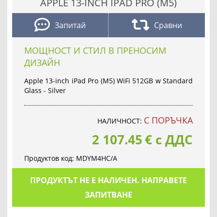
APPLE 13-INCH IPAD PRO (M5)
Запитай
Сравни
МОЩНОСТ И СТИЛ В ПРЕНОСИМ
ДИЗАЙН
Apple 13-inch iPad Pro (M5) WiFi 512GB w Standard
Glass - Silver
С ПОРЪЧКА
НАЛИЧНОСТ:
2 107.45
€
с ДДС
Продуктов код:
MDYM4HC/A
ПРОДУКТЪТ НЕ Е НАЛИЧЕН. НАПРАВЕТЕ
ЗАПИТВАНЕ