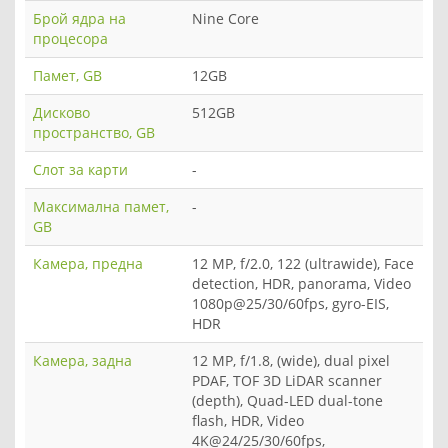
Брой ядра на
Nine Core
процесора
Памет, GB
12GB
Дисково
512GB
пространство, GB
Слот за карти
-
Максимална памет,
-
GB
Камера, предна
12 MP, f/2.0, 122 (ultrawide), Face
detection, HDR, panorama, Video
1080p@25/30/60fps, gyro-EIS,
HDR
Камера, задна
12 MP, f/1.8, (wide), dual pixel
PDAF, TOF 3D LiDAR scanner
(depth), Quad-LED dual-tone
flash, HDR, Video
4K@24/25/30/60fps,