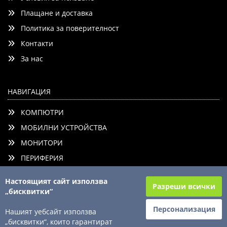
Плащане и доставка
Политика за поверителност
Контакти
Добави
Сравни
За нас
НАВИГАЦИЯ
КОМПЮТРИ
МОБИЛНИ УСТРОЙСТВА
МОНИТОРИ
ПЕРИФЕРИЯ
КОМПОНЕНТИ
Настоящият сайт използва
Разреши всички
КОНСУМАТИВИ
„бисквитки“
ТВ/АУДИО/ФОТО
Персонализация
Нашият уебсайт използва
АКСЕСОАРИ
„бисквитки“, които гарантират