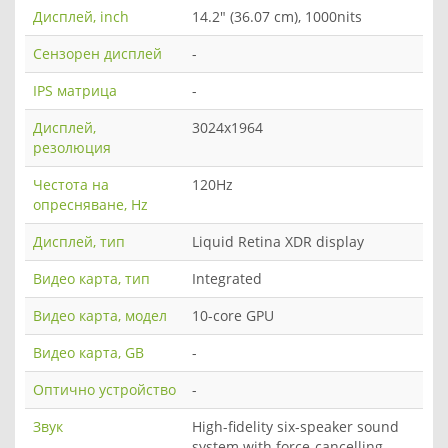
Дисплей, inch
14.2" (36.07 cm), 1000nits
Сензорен дисплей
-
IPS матрица
-
Дисплей,
3024x1964
резолюция
Честота на
120Hz
опресняване, Hz
Дисплей, тип
Liquid Retina XDR display
Видео карта, тип
Integrated
Видео карта, модел
10-core GPU
Видео карта, GB
-
Оптично устройство
-
Звук
High-fidelity six-speaker sound
system with force-cancelling