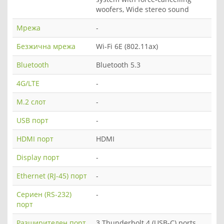
woofers, Wide stereo sound
Мрежа
-
Безжична мрежа
Wi-Fi 6E (802.11ax)
Bluetooth
Bluetooth 5.3
4G/LTE
-
M.2 слот
-
USB порт
-
HDMI порт
HDMI
Display порт
-
Ethernet (RJ-45) порт
-
Сериен (RS-232)
-
порт
Разширителен порт
3 Thunderbolt 4 (USB-C) ports