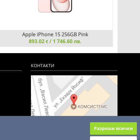
Apple iPhone 15 256GB Pink
893.02
/ 1 746.60 лв.
€
Apple iPhone 15 256GB Pink
Apple 
КОНТАКТИ
Детайли
Сравни
Разреши всички