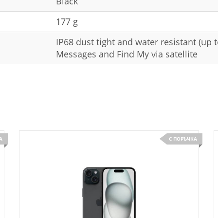
Black
177 g
IP68 dust tight and water resistant (up
Messages and Find My via satellite
А
С ПОРЪЧКА