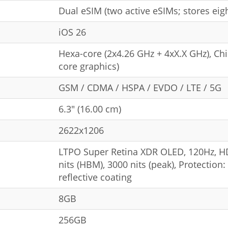
Dual eSIM (two active eSIMs; stores eig
iOS 26
Hexa-core (2x4.26 GHz + 4xX.X GHz), Ch
core graphics)
GSM / CDMA / HSPA / EVDO / LTE / 5G
6.3" (16.00 cm)
2622x1206
LTPO Super Retina XDR OLED, 120Hz, HDR
nits (HBM), 3000 nits (peak), Protection:
reflective coating
8GB
256GB