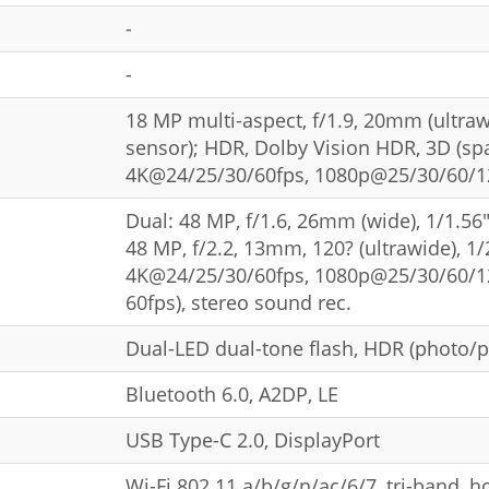
-
-
18 MP multi-aspect, f/1.9, 20mm (ultraw
sensor); HDR, Dolby Vision HDR, 3D (spa
4K@24/25/30/60fps, 1080p@25/30/60/12
Dual: 48 MP, f/1.6, 26mm (wide), 1/1.56"
48 MP, f/2.2, 13mm, 120? (ultrawide), 1
4K@24/25/30/60fps, 1080p@25/30/60/12
60fps), stereo sound rec.
Dual-LED dual-tone flash, HDR (photo/
Bluetooth 6.0, A2DP, LE
USB Type-C 2.0, DisplayPort
Wi-Fi 802.11 a/b/g/n/ac/6/7, tri-band, h