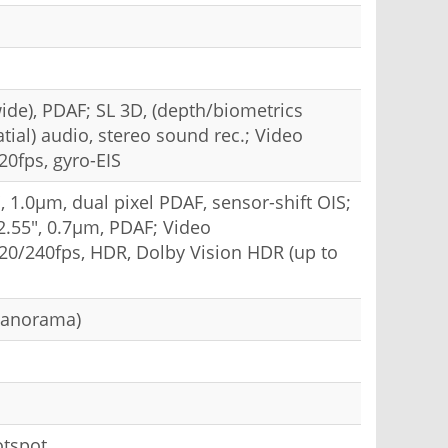
ide), PDAF; SL 3D, (depth/biometrics
tial) audio, stereo sound rec.; Video
0fps, gyro-EIS
, 1.0µm, dual pixel PDAF, sensor-shift OIS;
/2.55", 0.7µm, PDAF; Video
0/240fps, HDR, Dolby Vision HDR (up to
panorama)
otspot