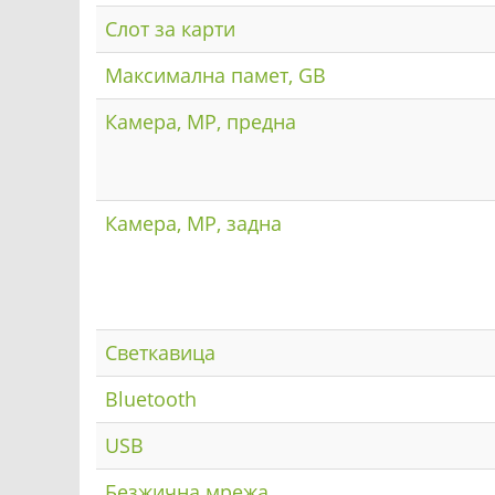
Слот за карти
Максимална памет, GB
Камера, MP, предна
Камера, MP, задна
Светкавица
Bluetooth
USB
Безжична мрежа