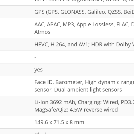
GPS (GPS, GLONASS, Galileo, QZSS, Bei
AAC, APAC, MP3, Apple Lossless, FLAC, D
Atmos
HEVC, H.264, and AV1; HDR with Dolby
-
yes
Face ID, Barometer, High dynamic range
sensor, Dual ambient light sensors
Li-Ion 3692 mAh, Charging: Wired, PD3.
MagSafe/Qi2; 4.5W reverse wired
149.6 x 71.5 x 8 mm