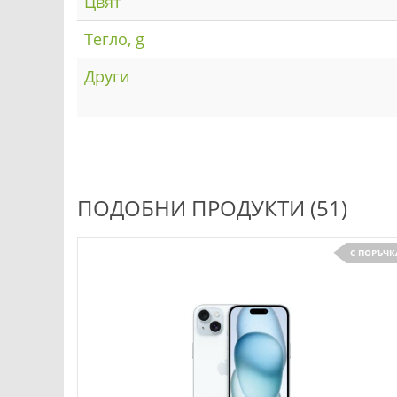
Цвят
Тегло, g
Други
ПОДОБНИ ПРОДУКТИ (51)
НА СКЛАД
С ПОРЪЧК