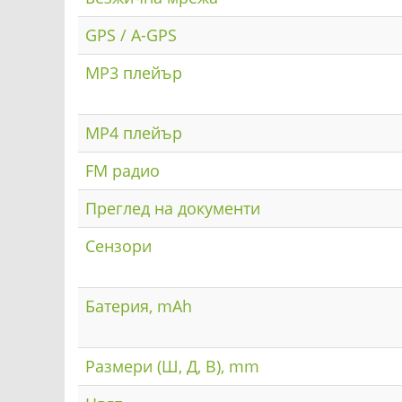
GPS / A-GPS
MP3 плейър
MP4 плейър
FM радио
Преглед на документи
Сензори
Батерия, mAh
Размери (Ш, Д, В), mm