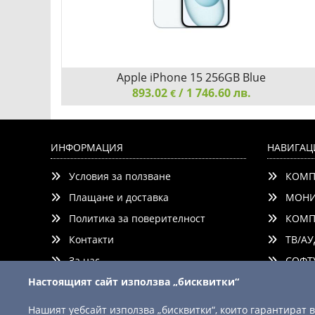
o 5G
Apple iPhone 15 256GB Blue
ядно
893.02
/ 1 746.60 лв.
€
ger
PH2863
Apple iPhone 15 256GB Blue
perVooc
ИНФОРМАЦИЯ
НАВИГАЦ
Условия за ползване
КОМП
Плащане и доставка
МОНИ
Политика за поверителност
КОМП
Контакти
ТВ/АУ
ни
Детайли
Сравни
За нас
СОФТУ
Настоящият сайт използва „бисквитки“
Нашият уебсайт използва „бисквитки“, които гарантират