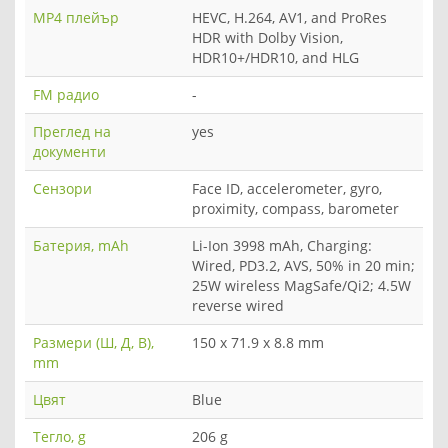
MP4 плейър
HEVC, H.264, AV1, and ProRes
HDR with Dolby Vision,
HDR10+/HDR10, and HLG
FM радио
-
Преглед на
yes
документи
Сензори
Face ID, accelerometer, gyro,
proximity, compass, barometer
Батерия, mAh
Li-Ion 3998 mAh, Charging:
Wired, PD3.2, AVS, 50% in 20 min;
25W wireless MagSafe/Qi2; 4.5W
reverse wired
Размери (Ш, Д, В),
150 x 71.9 x 8.8 mm
mm
Цвят
Blue
Тегло, g
206 g