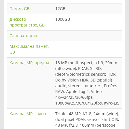
Памет, GB
12GB
Дисково
1000GB
пространство, GB
Слот за карти
-
Максимална памет,
-
GB
Камера, MP, предна
18 MP multi-aspect, f/1.9, 20mm
(ultrawide), PDAF; SL 3D,
(depth/biometrics sensor); HDR,
Dolby Vision HDR, 3D (spatial)
audio, stereo sound rec., ProRes
RAW, Apple Log 2; Video
4K@24/25/30/60fps,
1080p@25/30/60/120fps, gyro-EIS
Камера, MP, задна
Triple: 48 MP, f/1.8, 24mm (wide),
dual pixel PDAF, sensor-shift OIS;
48 MP, f/2.8, 100mm (periscope