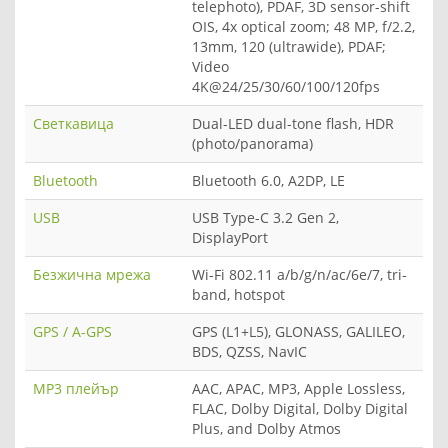
telephoto), PDAF, 3D sensor-shift
OIS, 4x optical zoom; 48 MP, f/2.2,
13mm, 120 (ultrawide), PDAF;
Video
4K@24/25/30/60/100/120fps
Светкавица
Dual-LED dual-tone flash, HDR
(photo/panorama)
Bluetooth
Bluetooth 6.0, A2DP, LE
USB
USB Type-C 3.2 Gen 2,
DisplayPort
Безжична мрежа
Wi-Fi 802.11 a/b/g/n/ac/6e/7, tri-
band, hotspot
GPS / A-GPS
GPS (L1+L5), GLONASS, GALILEO,
BDS, QZSS, NavIC
MP3 плейър
AAC, APAC, MP3, Apple Lossless,
FLAC, Dolby Digital, Dolby Digital
Plus, and Dolby Atmos