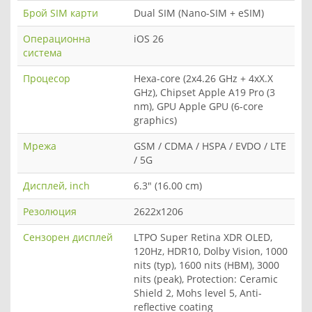
Брой SIM карти
Dual SIM (Nano-SIM + eSIM)
Операционна
iOS 26
система
Процесор
Hexa-core (2x4.26 GHz + 4xX.X
GHz), Chipset Apple A19 Pro (3
nm), GPU Apple GPU (6-core
graphics)
Мрежа
GSM / CDMA / HSPA / EVDO / LTE
/ 5G
Дисплей, inch
6.3" (16.00 cm)
Резолюция
2622x1206
Сензорен дисплей
LTPO Super Retina XDR OLED,
120Hz, HDR10, Dolby Vision, 1000
nits (typ), 1600 nits (HBM), 3000
nits (peak), Protection: Ceramic
Shield 2, Mohs level 5, Anti-
reflective coating