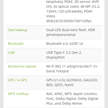
telephoto), PDAF, 3D sensor-shift
OIS, 4x optical zoom; 48 MP, f/2.2,
13mm, 120 (ultrawide), PDAF;
Video
4K@24/25/30/60/100/120fps
Светкавица
Dual-LED dual-tone flash, HDR
(photo/panorama)
Bluetooth
Bluetooth 6.0, A2DP, LE
USB
USB Type-C 3.2 Gen 2,
DisplayPort
Безжична мрежа
Wi-Fi 802.11 a/b/g/n/ac/6e/7, tri-
band, hotspot
GPS / A-GPS
GPS (L1+L5), GLONASS, GALILEO,
BDS, QZSS, NavIC
MP3 плейър
AAC, APAC, MP3, Apple Lossless,
FLAC, Dolby Digital, Dolby Digital
Plus, and Dolby Atmos