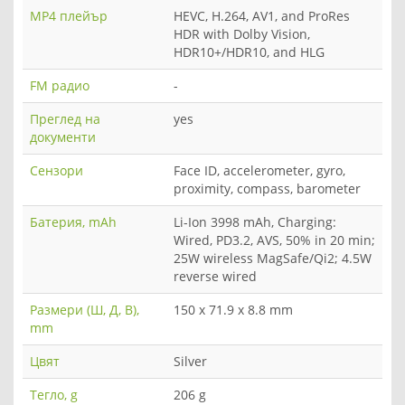
MP4 плейър
HEVC, H.264, AV1, and ProRes
HDR with Dolby Vision,
HDR10+/HDR10, and HLG
FM радио
-
Преглед на
yes
документи
Сензори
Face ID, accelerometer, gyro,
proximity, compass, barometer
Батерия, mAh
Li-Ion 3998 mAh, Charging:
Wired, PD3.2, AVS, 50% in 20 min;
25W wireless MagSafe/Qi2; 4.5W
reverse wired
Размери (Ш, Д, В),
150 x 71.9 x 8.8 mm
mm
Цвят
Silver
Тегло, g
206 g