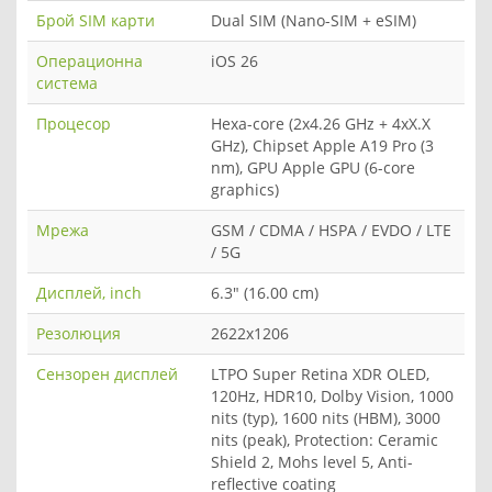
Брой SIM карти
Dual SIM (Nano-SIM + eSIM)
Операционна
iOS 26
система
Процесор
Hexa-core (2x4.26 GHz + 4xX.X
GHz), Chipset Apple A19 Pro (3
nm), GPU Apple GPU (6-core
graphics)
Мрежа
GSM / CDMA / HSPA / EVDO / LTE
/ 5G
Дисплей, inch
6.3" (16.00 cm)
Резолюция
2622x1206
Сензорен дисплей
LTPO Super Retina XDR OLED,
120Hz, HDR10, Dolby Vision, 1000
nits (typ), 1600 nits (HBM), 3000
nits (peak), Protection: Ceramic
Shield 2, Mohs level 5, Anti-
reflective coating