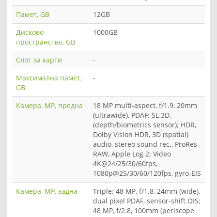
Памет, GB
12GB
Дисково
1000GB
пространство, GB
Слот за карти
-
Максимална памет,
-
GB
Камера, MP, предна
18 MP multi-aspect, f/1.9, 20mm
(ultrawide), PDAF; SL 3D,
(depth/biometrics sensor); HDR,
Dolby Vision HDR, 3D (spatial)
audio, stereo sound rec., ProRes
RAW, Apple Log 2; Video
4K@24/25/30/60fps,
1080p@25/30/60/120fps, gyro-EIS
Камера, MP, задна
Triple: 48 MP, f/1.8, 24mm (wide),
dual pixel PDAF, sensor-shift OIS;
48 MP, f/2.8, 100mm (periscope