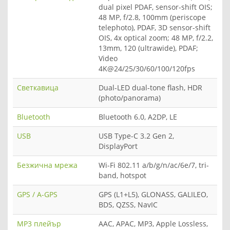
dual pixel PDAF, sensor-shift OIS;
48 MP, f/2.8, 100mm (periscope
telephoto), PDAF, 3D sensor-shift
OIS, 4x optical zoom; 48 MP, f/2.2,
13mm, 120 (ultrawide), PDAF;
Video
4K@24/25/30/60/100/120fps
Светкавица
Dual-LED dual-tone flash, HDR
(photo/panorama)
Bluetooth
Bluetooth 6.0, A2DP, LE
USB
USB Type-C 3.2 Gen 2,
DisplayPort
Безжична мрежа
Wi-Fi 802.11 a/b/g/n/ac/6e/7, tri-
band, hotspot
GPS / A-GPS
GPS (L1+L5), GLONASS, GALILEO,
BDS, QZSS, NavIC
MP3 плейър
AAC, APAC, MP3, Apple Lossless,