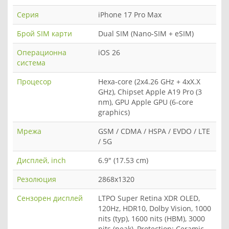
Серия
iPhone 17 Pro Max
Брой SIM карти
Dual SIM (Nano-SIM + eSIM)
Операционна
iOS 26
система
Процесор
Hexa-core (2x4.26 GHz + 4xX.X
GHz), Chipset Apple A19 Pro (3
nm), GPU Apple GPU (6-core
graphics)
Мрежа
GSM / CDMA / HSPA / EVDO / LTE
/ 5G
Дисплей, inch
6.9" (17.53 cm)
Резолюция
2868x1320
Сензорен дисплей
LTPO Super Retina XDR OLED,
120Hz, HDR10, Dolby Vision, 1000
nits (typ), 1600 nits (HBM), 3000
nits (peak), Protection: Ceramic