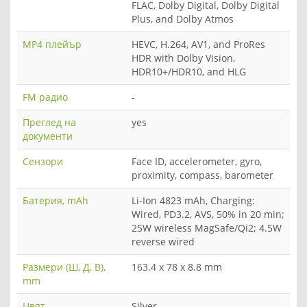
FLAC, Dolby Digital, Dolby Digital
Plus, and Dolby Atmos
MP4 плейър
HEVC, H.264, AV1, and ProRes
HDR with Dolby Vision,
HDR10+/HDR10, and HLG
FM радио
-
Преглед на
yes
документи
Сензори
Face ID, accelerometer, gyro,
proximity, compass, barometer
Батерия, mAh
Li-Ion 4823 mAh, Charging:
Wired, PD3.2, AVS, 50% in 20 min;
25W wireless MagSafe/Qi2; 4.5W
reverse wired
Размери (Ш, Д, В),
163.4 x 78 x 8.8 mm
mm
Цвят
Silver