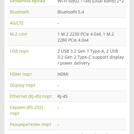
Безжична мрежа
Wi-Fi 6(802.11ax) (Dual band) 2*2
Bluetooth
Bluetooth 5.4
4G/LTE
-
M.2 слот
1 M.2 2230 PCIe 4.0x4, 1 M.2
2280 PCIe 4.0x4
USB порт
2 USB 3.2 Gen 1 Type-A, 2 USB
3.2 Gen 2 Type-C support display
/ power delivery
HDMI порт
HDMI
Display порт
-
Ethernet (RJ-45) порт
RJ-45
Сериен (RS-232)
-
порт
Разширителен порт
-