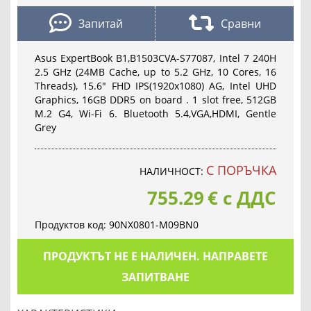
Запитай
Сравни
Asus ExpertBook B1,B1503CVA-S77087, Intel 7 240H
2.5 GHz (24MB Cache, up to 5.2 GHz, 10 Cores, 16
Threads), 15.6" FHD IPS(1920x1080) AG, Intel UHD
Graphics, 16GB DDR5 on board . 1 slot free, 512GB
M.2 G4, Wi-Fi 6. Bluetooth 5.4,VGA,HDMI, Gentle
Grey
С ПОРЪЧКА
НАЛИЧНОСТ:
755.29
€
с ДДС
Продуктов код:
90NX0801-M09BN0
ПРОДУКТЪТ НЕ Е НАЛИЧЕН. НАПРАВЕТЕ
ЗАПИТВАНЕ