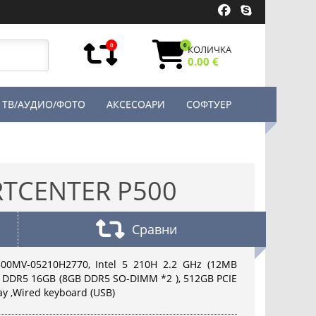
0
0
КОЛИЧКА
0.00 €
ТВ/АУДИО/ФОТО
АКСЕСОАРИ
СОФТУЕР
RTCENTER P500
Сравни
500MV-05210H2770, Intel 5 210H 2.2 GHz (12MB
ds) DDR5 16GB (8GB DDR5 SO-DIMM *2 ), 512GB PCIE
ay ,Wired keyboard (USB)