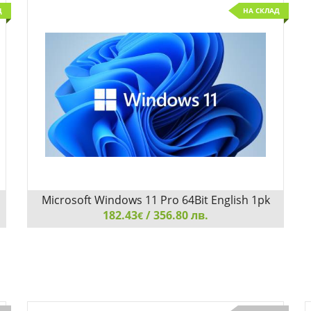
Д
НА СКЛАД
Microsoft Windows 11 Pro 64Bit English 1pk
182.43
DSP OEI DVD
/ 356.80 лв.
€
Microsoft Windows 11 Pro 64Bit English 1pk DSP OEI
DVD