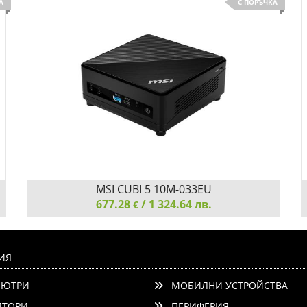
А
С ПОРЪЧКА
Добави
Сравни
MSI CUBI 5 10M-033EU
677.28
/ 1 324.64 лв.
€
MSI CUBI 5 10M-033EU, Intel Core i3-10110U, 2.10
GHz, RAM 8GB (1x8), 2x DDR4 2666MHz SO-DIMMs,
ИЯ
up to 64GB, SSD M.2 PCIE 256GB, 802.11 AC, BT 5,
ЮТРИ
МОБИЛНИ УСТРОЙСТВА
Windows 10 Home, 65W, 124 X 124 X 53.7 mm, 0.55
kg, Black
ТОРИ
ПЕРИФЕРИЯ