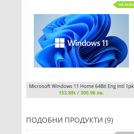
НА СКЛА
Microsoft Windows 11 Home 64Bit Eng Intl 1pk
153.88
DSP OEI DVD
/ 300.96 лв.
€
Microsoft Windows 11 Home 64Bit Eng Intl 1pk DSP
OEI DVD
ПОДОБНИ ПРОДУКТИ (9)