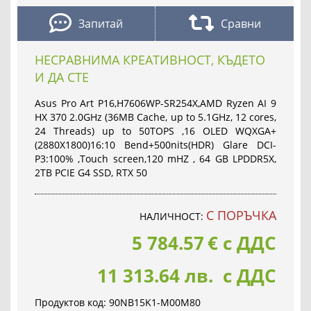
Запитай
Сравни
НЕСРАВНИМА КРЕАТИВНОСТ, КЪДЕТО
И ДА СТЕ
Asus Pro Art P16,H7606WP-SR254X,AMD Ryzen AI 9
HX 370 2.0GHz (36MB Cache, up to 5.1GHz, 12 cores,
24 Threads) up to 50TOPS ,16 OLED WQXGA+
(2880X1800)16:10 Bend+500nits(HDR) Glare DCI-
P3:100% ,Touch screen,120 mHZ , 64 GB LPDDR5X,
2TB PCIE G4 SSD, RTX 50
С ПОРЪЧКА
НАЛИЧНОСТ:
5 784.57
€
с ДДС
11 313.64 лв. с ДДС
Продуктов код:
90NB15K1-M00M80