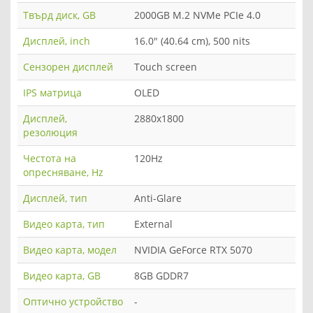
Твърд диск, GB
2000GB M.2 NVMe PCIe 4.0
Дисплей, inch
16.0" (40.64 cm), 500 nits
Сензорен дисплей
Touch screen
IPS матрица
OLED
Дисплей,
2880x1800
резолюция
Честота на
120Hz
опресняване, Hz
Дисплей, тип
Anti-Glare
Видео карта, тип
Еxternal
Видео карта, модел
NVIDIA GeForce RTX 5070
Видео карта, GB
8GB GDDR7
Оптично устройство
-