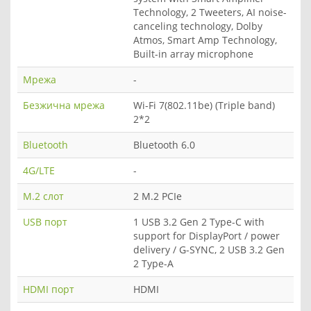
Technology, 2 Tweeters, AI noise-
canceling technology, Dolby
Atmos, Smart Amp Technology,
Built-in array microphone
Мрежа
-
Безжична мрежа
Wi-Fi 7(802.11be) (Triple band)
2*2
Bluetooth
Bluetooth 6.0
4G/LTE
-
M.2 слот
2 M.2 PCIe
USB порт
1 USB 3.2 Gen 2 Type-C with
support for DisplayPort / power
delivery / G-SYNC, 2 USB 3.2 Gen
2 Type-A
HDMI порт
HDMI