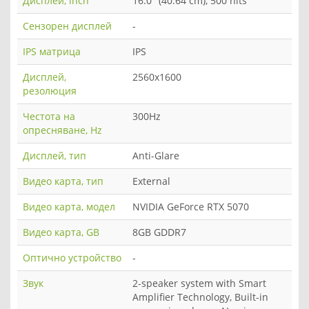
Дисплей, inch
16.0" (40.64 cm), 500 nits
Сензорен дисплей
-
IPS матрица
IPS
Дисплей,
2560x1600
резолюция
Честота на
300Hz
опресняване, Hz
Дисплей, тип
Anti-Glare
Видео карта, тип
Еxternal
Видео карта, модел
NVIDIA GeForce RTX 5070
Видео карта, GB
8GB GDDR7
Оптично устройство
-
Звук
2-speaker system with Smart
Amplifier Technology, Built-in