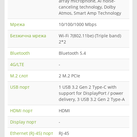
array microphone, AI noise-
canceling technology, Dolby
Atmos, Smart Amp Technology
Мрежа
10/100/1000 Mbps
Безжична мрежа
Wi-Fi 7(802.11be) (Triple band)
2*2
Bluetooth
Bluetooth 5.4
4G/LTE
-
M.2 слот
2 M.2 PCIe
USB порт
1 USB 3.2 Gen 2 Type-C with
support for DisplayPort / power
delivery, 3 USB 3.2 Gen 2 Type-A
HDMI порт
HDMI
Display порт
-
Ethernet (RJ-45) порт
RJ-45