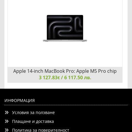
Добави
Сравни
Apple 14-inch MacBook Pro: Apple M5 Pro chip
with 15-core CPU and 16-core GPU
3 127.83
/ 6 117.50 лв.
€
Apple 14-inch MacBook Pro: Apple M5 Pro chip with 15-
core CPU and 16-core GPU, 24GB, 1TB SSD - Silver
ИНФОРМАЦИЯ
Условия за ползване
Плащане и доставка
Политика за поверителност