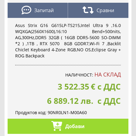
Запитай
Сравни
Asus Strix G16 G615LP-TS215,Intel Ultra 9 ,16.0
WQXGA(2560X1600),16:10 Bend+500nits,
AG,300Hz,DDR5 32GB ( 16GB DDR5-5600 SO-DIMM
*2 ) ,1TB , RTX 5070 8GB GDDR7,Wi-Fi 7 ,Backlit
Chiclet Keyboard 4-Zone RGB,NO OS,Eclipse Gray +
ROG Backpack
НА СКЛАД
НАЛИЧНОСТ:
3 522.35
€
с ДДС
6 889.12 лв. с ДДС
Продуктов код:
90NR0LN1-M00A60
Добави