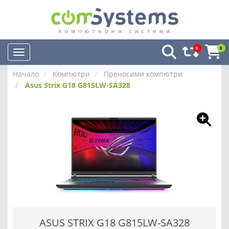
0
0
Начало
Компютри
Преносими компютри
Asus Strix G18 G815LW-SA328
ASUS STRIX G18 G815LW-SA328