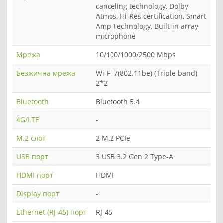
canceling technology, Dolby
Atmos, Hi-Res certification, Smart
Amp Technology, Built-in array
microphone
Мрежа
10/100/1000/2500 Mbps
Безжична мрежа
Wi-Fi 7(802.11be) (Triple band)
2*2
Bluetooth
Bluetooth 5.4
4G/LTE
-
M.2 слот
2 M.2 PCIe
USB порт
3 USB 3.2 Gen 2 Type-A
HDMI порт
HDMI
Display порт
-
Ethernet (RJ-45) порт
RJ-45