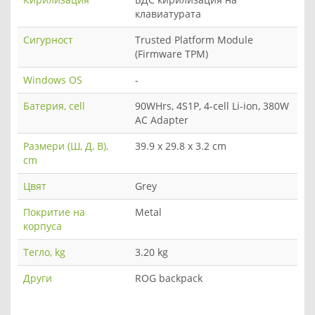
клавиатурата
Сигурност
Trusted Platform Module
(Firmware TPM)
Windows OS
-
Батерия, cell
90WHrs, 4S1P, 4-cell Li-ion, 380W
AC Adapter
Размери (Ш, Д, В),
39.9 x 29.8 x 3.2 cm
cm
Цвят
Grey
Покритие на
Metal
корпуса
Тегло, kg
3.20 kg
Други
ROG backpack