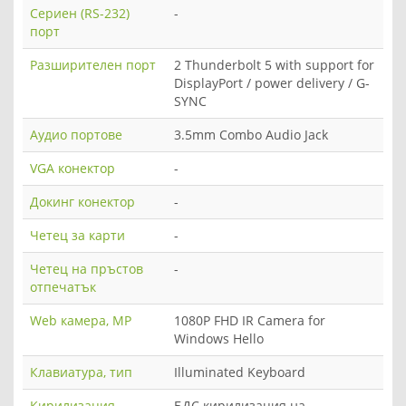
Сериен (RS-232)
-
порт
Разширителен порт
2 Thunderbolt 5 with support for
DisplayPort / power delivery / G-
SYNC
Аудио портове
3.5mm Combo Audio Jack
VGA конектор
-
Докинг конектор
-
Четец за карти
-
Четец на пръстов
-
отпечатък
Web камера, MP
1080P FHD IR Camera for
Windows Hello
Клавиатура, тип
Illuminated Keyboard
Кирилизация
БДС кирилизация на