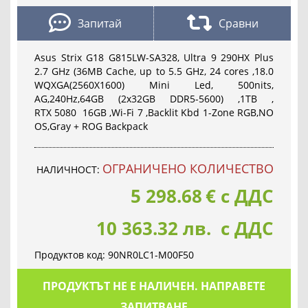
Запитай
Сравни
Asus Strix G18 G815LW-SA328, Ultra 9 290HX Plus
2.7 GHz (36MB Cache, up to 5.5 GHz, 24 cores ,18.0
WQXGA(2560X1600) Mini Led, 500nits,
AG,240Hz,64GB (2x32GB DDR5-5600) ,1TB ,
RTX 5080 16GB ,Wi-Fi 7 ,Backlit Kbd 1-Zone RGB,NO
OS,Gray + ROG Backpack
OГРАНИЧЕНО КОЛИЧЕСТВО
НАЛИЧНОСТ:
5 298.68
€
с ДДС
10 363.32 лв. с ДДС
Продуктов код:
90NR0LC1-M00F50
ПРОДУКТЪТ НЕ Е НАЛИЧЕН. НАПРАВЕТЕ
ЗАПИТВАНЕ