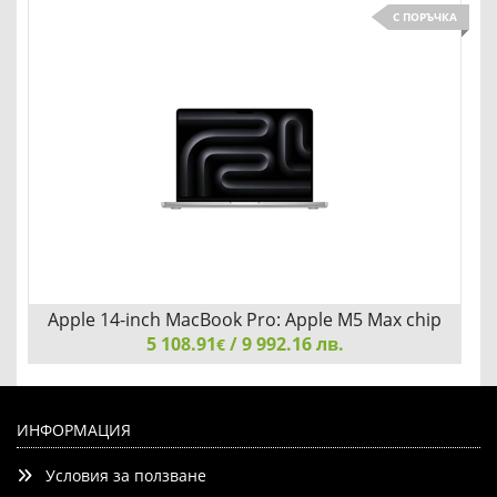
С ПОРЪЧКА
Добави
Сравни
Apple 14-inch MacBook Pro: Apple M5 Max chip
with 18-core CPU and 32-core GPU
5 108.91
/ 9 992.16 лв.
€
Apple 14-inch MacBook Pro: Apple M5 Max chip with 18-
core CPU and 32-core GPU, 36GB, 2TB SSD - Silver
ИНФОРМАЦИЯ
Условия за ползване