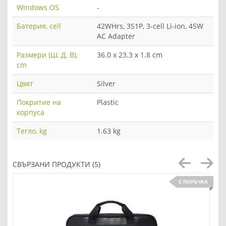
Windows OS
-
Батерия, cell
42WHrs, 3S1P, 3-cell Li-ion, 45W
AC Adapter
Размери (Ш, Д, В),
36.0 x 23.3 x 1.8 cm
cm
Цвят
Silver
Покритие на
Plastic
корпуса
Тегло, kg
1.63 kg
СВЪРЗАНИ ПРОДУКТИ (5)
С ПОРЪЧКА