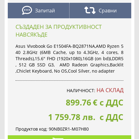
Запитай
Сравни
СЪЗДАДЕН ЗА ПРОДУКТИВНОСТ
НАВСЯКЪДЕ
Asus Vivobook Go E1504FA-BQ2871NA,AMD Ryzen 5
40 2.8GHz (6MB Cache, up to 4.3GHz, 4 cores, 8
Threads),15.6" FHD (1920x1080),16GB (on bd)LDDR5
, 512 GB SSD G3, AMD Radeon Graphics,Backlit
,Chiclet Keyboard, No OS,Cool Silver, no adapter
НА СКЛАД
НАЛИЧНОСТ:
899.76
€
с ДДС
1 759.78 лв. с ДДС
Продуктов код:
90NB0ZR1-M07H80