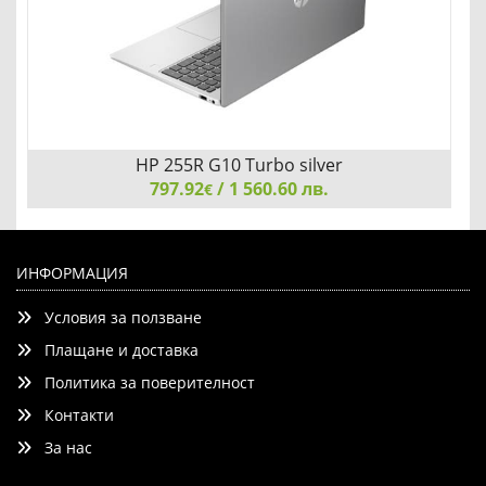
HP 255R G10 Turbo silver
797.92
/ 1 560.60 лв.
€
HP 255R G10 Turbo silver, AMD Ryzen 5 7535U(up to
4.6GH/16MB/6C), 15.6" FHD AG 300nits, 16GB 4800Mhz
ИНФОРМАЦИЯ
1DIMM, 512GB PCIe SSD, Wi-Fi 6 +BT 5.4, Backlit Kbd, 3C
Условия за ползване
Batt, Free Dos
Плащане и доставка
Политика за поверителност
Контакти
Добави
Сравни
За нас