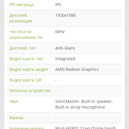
IPS матрица
IPS
Дисплей,
1920x1080
резолюция
Честота на
60Hz
опресняване, Hz
Дисплей, тип
Anti-Glare
Видео карта, тип
Integrated
Видео карта, модел
AMD Radeon Graphics
Видео карта, GB
-
Оптично устройство
-
Звук
SonicMaster, Built-in speaker,
Built-in array microphone
Мрежа
-
Безжична мрежа
Wi-Fi 6E(802.11ax) (Triple band)