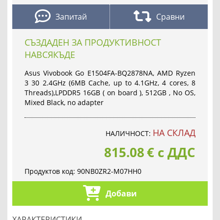
Запитай
Сравни
СЪЗДАДЕН ЗА ПРОДУКТИВНОСТ
НАВСЯКЪДЕ
Asus Vivobook Go E1504FA-BQ2878NA, AMD Ryzen
3 30 2.4GHz (6MB Cache, up to 4.1GHz, 4 cores, 8
Threads),LPDDR5 16GB ( on board ), 512GB , No OS,
Mixed Black, no adapter
НА СКЛАД
НАЛИЧНОСТ:
815.08
€
с ДДС
Продуктов код:
90NB0ZR2-M07HH0
Добави
ХАРАКТЕРИСТИКИ