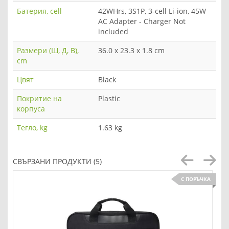
Батерия, cell
42WHrs, 3S1P, 3-cell Li-ion, 45W
AC Adapter - Charger Not
included
Размери (Ш, Д, В),
36.0 x 23.3 x 1.8 cm
cm
Цвят
Black
Покритие на
Plastic
корпуса
Тегло, kg
1.63 kg
СВЪРЗАНИ ПРОДУКТИ (5)
С ПОРЪЧКА