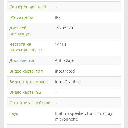
Сензорен дисплей
-
IPS матрица
IPS
Дисплей,
1920x1200
резолюция
Честота на
144Hz
опресняване, Hz
Дисплей, тип
Anti-Glare
Видео карта, тип
Integrated
Видео карта, модел
Intel Graphics
Видео карта, GB
-
Оптично устройство
-
Звук
Built-in speaker, Built-in array
microphone