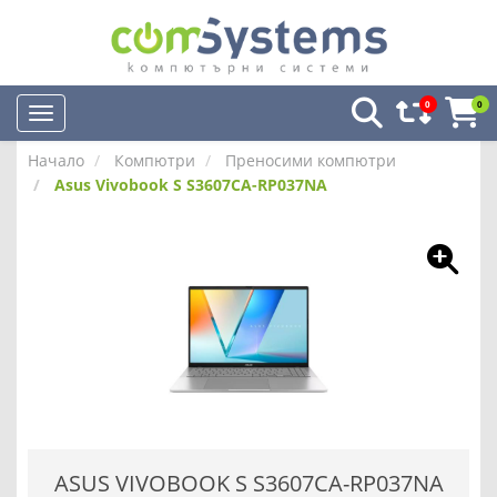
0
0
Начало
Компютри
Преносими компютри
Asus Vivobook S S3607CA-RP037NA
ASUS VIVOBOOK S S3607CA-RP037NA