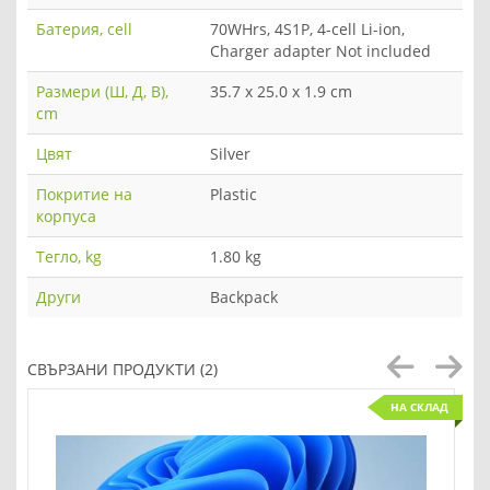
Батерия, cell
70WHrs, 4S1P, 4-cell Li-ion,
Charger adapter Not included
Размери (Ш, Д, В),
35.7 x 25.0 x 1.9 cm
cm
Цвят
Silver
Покритие на
Plastic
корпуса
Тегло, kg
1.80 kg
Други
Backpack
СВЪРЗАНИ ПРОДУКТИ (2)
НА СКЛАД