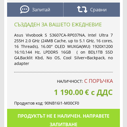
Запитай
Сравни
СЪЗДАДЕН ЗА ВАШЕТО ЕЖЕДНЕВИЕ
Asus Vivobook S S3607CA-RP037NA, Intel Ultra 7
255H 2.0 GHz (24MB Cache, up to 5.1 GHz, 16 cores,
16 Threads), 16.00" OLED WUXGA(WU) 1920X1200
16:10,144 Hz, LPDDR5 16GB ( on BD),1TB SSD
G4,Backlit Kbd, No OS, Cool Silver+Backpack, no
adapter
С ПОРЪЧКА
НАЛИЧНОСТ:
1 190.00
€
с ДДС
Продуктов код:
90NB16I1-M00CF0
ПРОДУКТЪТ НЕ Е НАЛИЧЕН. НАПРАВЕТЕ
ЗАПИТВАНЕ