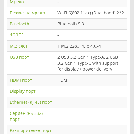
Мрежа
-
Безжична мрежа
Wi-Fi 6(802.11ax) (Dual band) 2*2
Bluetooth
Bluetooth 5.3
4G/LTE
-
M.2 слот
1 M.2 2280 PCIe 4.0x4
USB порт
2 USB 3.2 Gen 1 Type-A, 2 USB
3.2 Gen 1 Type-C with support
for display / power delivery
HDMI порт
HDMI
Display порт
-
Ethernet (RJ-45) порт
-
Сериен (RS-232)
-
порт
Разширителен порт
-