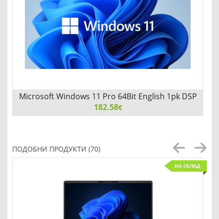
Microsoft Windows 11 Pro 64Bit English 1pk DSP
OEI DVD
182.58
€
Microsoft Windows 11 Pro 64Bit English 1pk DSP OEI DVD
ПОДОБНИ ПРОДУКТИ (70)
НА СКЛАД
Добави
Сравни