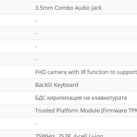
3.5mm Combo Audio Jack
-
-
-
-
FHD camera with IR function to support
Backlit Keyboard
БДС кирилизация на клавиатурата
Trusted Platform Module (Firmware TP
-
75WHrs, 2S2P, 4-cell Li-ion