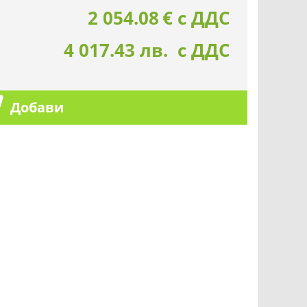
2 054.08
€
с ДДС
4 017.43 лв. с ДДС
Добави