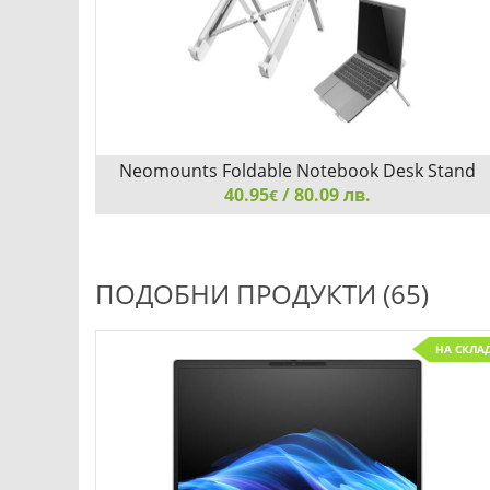
Neomounts Foldable Notebook Desk Stand
40.95
(ergonomic)
/ 80.09 лв.
€
Neomounts Foldable Notebook Desk Stand
(ergonomic)
ПОДОБНИ ПРОДУКТИ (65)
НА СКЛА
Добави
Сравни