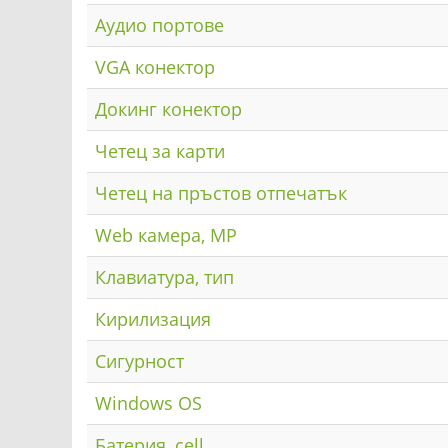
Аудио портове
VGA конектор
Докинг конектор
Четец за карти
Четец на пръстов отпечатък
Web камера, MP
Клавиатура, тип
Кирилизация
Сигурност
Windows OS
Батерия, cell