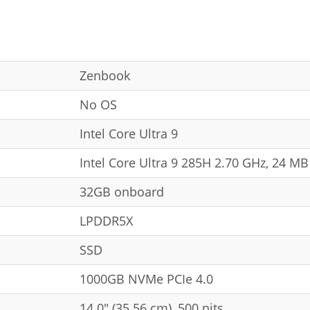
Zenbook
No OS
Intel Core Ultra 9
Intel Core Ultra 9 285H 2.70 GHz, 24 M
32GB onboard
LPDDR5X
SSD
1000GB NVMe PCIe 4.0
14.0" (35.56 cm), 500 nits