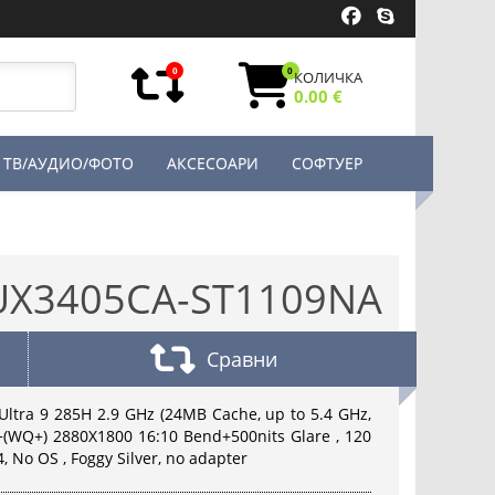
0
0
КОЛИЧКА
0.00 €
ТВ/АУДИО/ФОТО
АКСЕСОАРИ
СОФТУЕР
UX3405CA-ST1109NA
Сравни
ltra 9 285H 2.9 GHz (24MB Cache, up to 5.4 GHz,
+(WQ+) 2880X1800 16:10 Bend+500nits Glare , 120
 No OS , Foggy Silver, no adapter