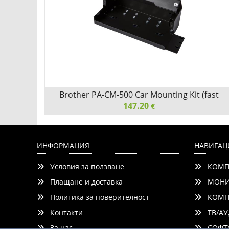
Brother PA-CM-500 Car Mounting Kit (fast
147.20
release)
€
Brother PA-CM-500 Car Mounting Kit (fast release)
ИНФОРМАЦИЯ
НАВИГАЦ
Условия за ползване
КОМП
Плащане и доставка
МОНИ
Политика за поверителност
КОМП
Контакти
ТВ/АУ
Детайли
Сравни
За нас
СОФТУ