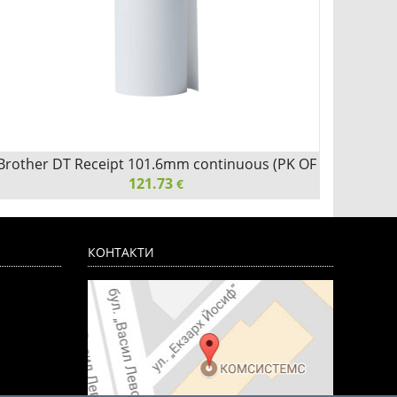
Brother DT Receipt 101.6mm continuous (PK OF
Зарядн
121.73
20)
€
Brother DT Receipt 101.6mm continuous (PK OF 20)
Заряд
3xUSB-
КОНТАКТИ
Детайли
Сравни