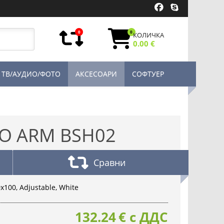
0
0
КОЛИЧКА
0.00 €
ТВ/АУДИО/ФОТО
АКСЕСОАРИ
СОФТУЕР
O ARM BSH02
Сравни
x100, Adjustable, White
132.24
€
с ДДС