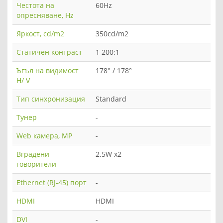
Честота на
60Hz
опресняване, Hz
Яркост, cd/m2
350cd/m2
Статичен контраст
1 200:1
Ъгъл на видимост
178° / 178°
H/ V
Тип синхронизация
Standard
Тунер
-
Web камера, MP
-
Вградени
2.5W x2
говорители
Ethernet (RJ-45) порт
-
HDMI
HDMI
DVI
-