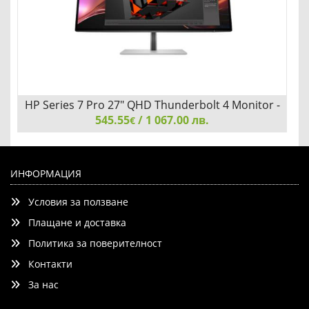
HP Series 7 Pro 27" QHD Thunderbolt 4 Monitor -
545.55
/ 1 067.00 лв.
727pu
€
HP Series 7 Pro 27" QHD Thunderbolt 4 Monitor - 727pu
ИНФОРМАЦИЯ
Условия за ползване
Плащане и доставка
Политика за поверителност
Контакти
Добави
Сравни
За нас