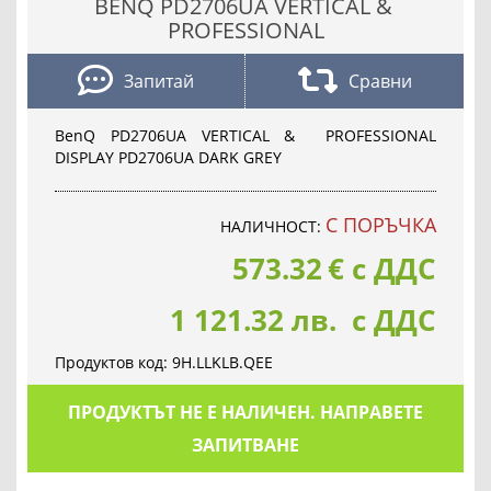
BENQ PD2706UA VERTICAL &
PROFESSIONAL
Запитай
Сравни
BenQ PD2706UA VERTICAL & PROFESSIONAL
DISPLAY PD2706UA DARK GREY
С ПОРЪЧКА
НАЛИЧНОСТ:
573.32
€
с ДДС
1 121.32 лв. с ДДС
Продуктов код:
9H.LLKLB.QEE
ПРОДУКТЪТ НЕ Е НАЛИЧЕН. НАПРАВЕТЕ
ЗАПИТВАНЕ