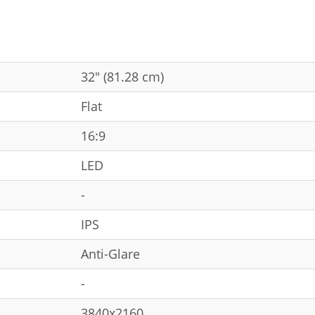
32" (81.28 cm)
Flat
16:9
LED
-
IPS
Anti-Glare
-
3840x2160