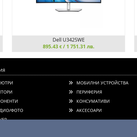
Dell U3425WE
895.43
/ 1 751.31 лв.
€
Dell U3425WE, 34.14'' IPS Anti-Glare, UltraSharp
Curved, 21:9, 5ms, 2000:1, 300 cd/m2, WQHD
ИЯ
3440x1440, 120 Hz, sRGB 100%, HDMI, DP, USB 3.2
ЮТРИ
МОБИЛНИ УСТРОЙСТВА
Hub, USB-C Hub, Speakers, RJ45, KVM, PiP, PbP,
ComfortView, PD 90W, He
ТОРИ
ПЕРИФЕРИЯ
ОНЕНТИ
КОНСУМАТИВИ
ДИО/ФОТО
АКСЕСОАРИ
Детайли
Сравни
ЕР