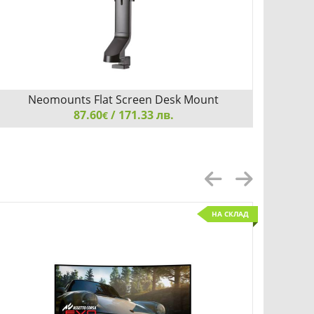
Neomounts Flat Screen Desk Mount
87.60
(clamp/grommet)
/ 171.33 лв.
€
Neomounts Flat Screen Desk Mount (clamp/grommet)
Neomou
НА СКЛАД
Детайли
Сравни