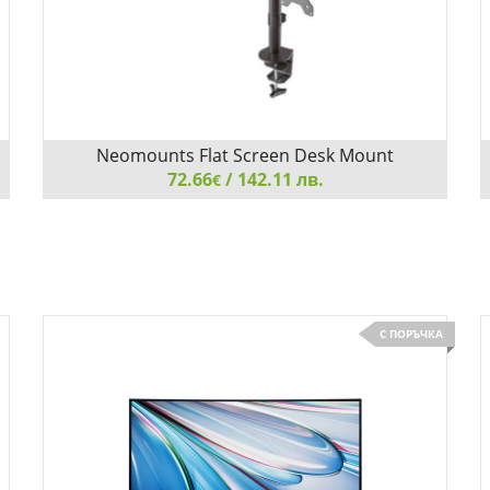
Neomounts Flat Screen Desk Mount
(clamp/grommet) for 2 screens
72.66
/ 142.11 лв.
€
Neomounts Flat Screen Desk Mount (clamp/grommet)
for 2 screens, 10"-32"
С ПОРЪЧКА
Добави
Сравни