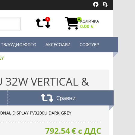
0
0
КОЛИЧКА
0.00 €
ТВ/АУДИО/ФОТО
АКСЕСОАРИ
СОФТУЕР
EY
 32W VERTICAL &
Сравни
IONAL DISPLAY PV3200U DARK GREY
792.54
€
с ДДС