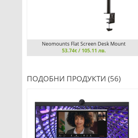
Neomounts Flat Screen Desk Mount
53.74
(clamp/grommet)
/ 105.11 лв.
€
Neomounts Flat Screen Desk Mount (clamp/grommet),
10"-32"
ПОДОБНИ ПРОДУКТИ (56)
Добави
Сравни