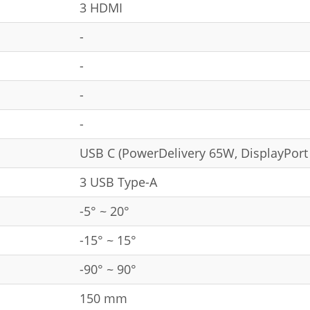
3 HDMI
-
-
-
-
USB C (PowerDelivery 65W, DisplayPort
3 USB Type-A
-5° ~ 20°
-15° ~ 15°
-90° ~ 90°
150 mm