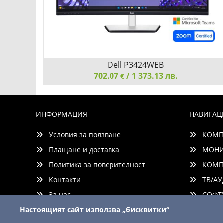
Dell P3424WEB
702.07
/ 1 373.13 лв.
€
Dell P3424WEB, 34" Curved Video Conferencing,
WQHD AG, IPS, 21:9, 5ms, 1000:1, 300 cd/m2,
ИНФОРМАЦИЯ
НАВИГАЦ
(3440x1440 ), 99% sRGB, HDMI, DP, USB-C, USB 3.2
Условия за ползване
КОМП
hub, RJ45, ComfortView Plus, Height Adjustable, Swivel,
Tilt, Black
Плащане и доставка
МОНИ
Политика за поверителност
КОМП
Контакти
ТВ/АУ
Детайли
Сравни
За нас
СОФТУ
Настоящият сайт използва „бисквитки“